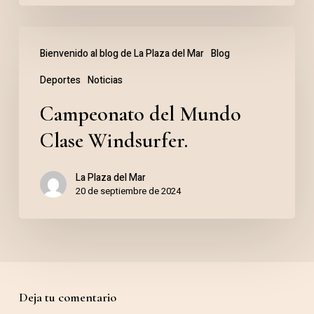
España
de
Campeonato
Bienvenido al blog de La Plaza del Mar
Blog
flyski.
del
Deportes
Noticias
Mundo
Clase
Campeonato del Mundo
Windsurfer.
Clase Windsurfer.
La Plaza del Mar
20 de septiembre de 2024
Deja tu comentario