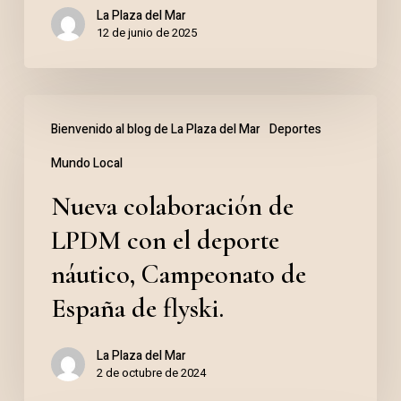
La Plaza del Mar
un
12 de junio de 2025
lugar.
Nueva
Bienvenido al blog de La Plaza del Mar
Deportes
colaboración
Mundo Local
de
LPDM
Nueva colaboración de
con
LPDM con el deporte
el
náutico, Campeonato de
deporte
España de flyski.
náutico,
Campeonato
La Plaza del Mar
2 de octubre de 2024
de