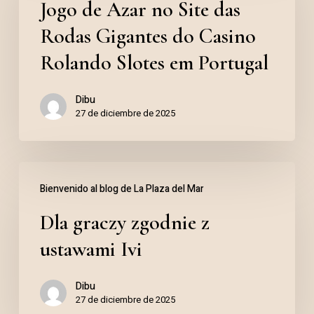
Jogo de Azar no Site das
Azar
no
Rodas Gigantes do Casino
Site
Rolando Slotes em Portugal
das
Dibu
Rodas
27 de diciembre de 2025
Gigantes
do
Dla
Casino
Bienvenido al blog de La Plaza del Mar
graczy
Rolando
Dla graczy zgodnie z
zgodnie
Slotes
z
em
ustawami Ivi
ustawami
Portugal
Dibu
Ivi
27 de diciembre de 2025