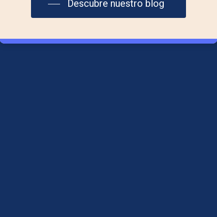
Descubre nuestro blog
615 29 36 06
Aviso Legal
Política de Cookies
Política de Privacidad
Síguenos