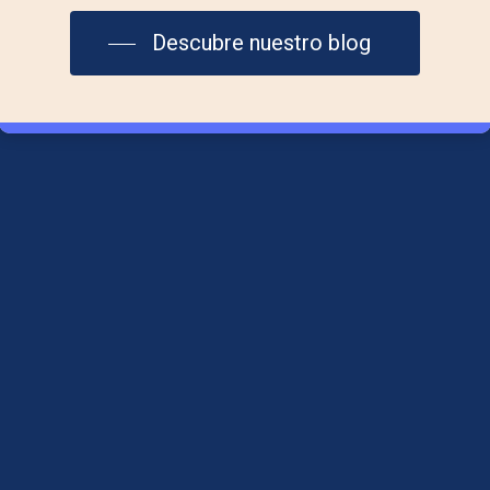
info@laplazadelmar.com
Descubre nuestro blog
615 29 36 06
Aviso Legal
Política de Cookies
Política de Privacidad
Síguenos