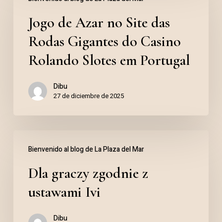
de
Jogo de Azar no Site das
Azar
no
Rodas Gigantes do Casino
Site
Rolando Slotes em Portugal
das
Dibu
Rodas
27 de diciembre de 2025
Gigantes
do
Dla
Casino
Bienvenido al blog de La Plaza del Mar
graczy
Rolando
Dla graczy zgodnie z
zgodnie
Slotes
z
em
ustawami Ivi
ustawami
Portugal
Dibu