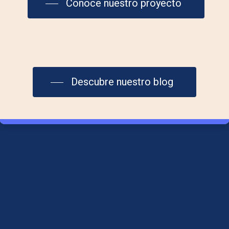
Conoce nuestro proyecto
Contáctanos
info@laplazadelmar.com
Descubre nuestro blog
615 29 36 06
Aviso Legal
Política de Cookies
Política de Privacidad
Síguenos