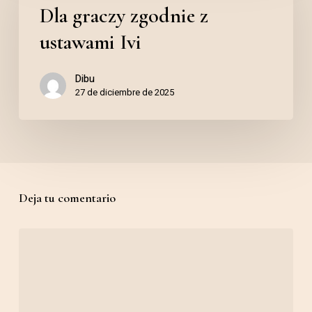
Dla graczy zgodnie z
zgodnie
Slotes
z
em
ustawami Ivi
ustawami
Portugal
Dibu
Ivi
27 de diciembre de 2025
Deja tu comentario