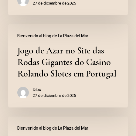
27 de diciembre de 2025
Jogo
Bienvenido al blog de La Plaza del Mar
de
Jogo de Azar no Site das
Azar
no
Rodas Gigantes do Casino
Site
Rolando Slotes em Portugal
das
Dibu
Rodas
27 de diciembre de 2025
Gigantes
do
Dla
Casino
Bienvenido al blog de La Plaza del Mar
graczy
Rolando