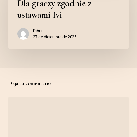
Dla graczy zgodnie z
zgodnie
Slotes
z
em
ustawami Ivi
ustawami
Portugal
Dibu
Ivi
27 de diciembre de 2025
Deja tu comentario