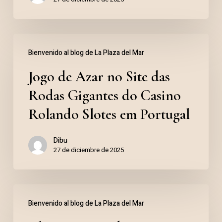
Jogo
Bienvenido al blog de La Plaza del Mar
de
Jogo de Azar no Site das
Azar
no
Rodas Gigantes do Casino
Site
Rolando Slotes em Portugal
das
Dibu
Rodas
27 de diciembre de 2025
Gigantes
do
Dla
Casino
Bienvenido al blog de La Plaza del Mar
graczy
Rolando