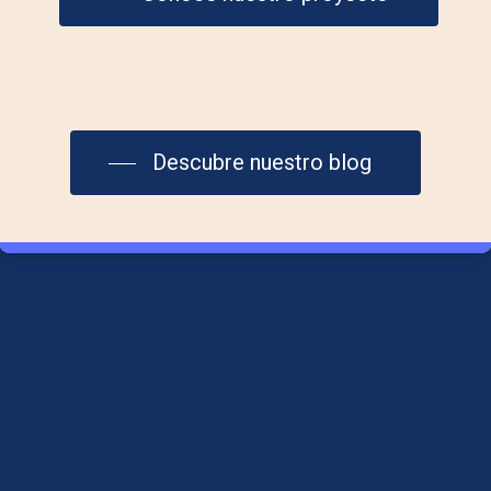
Contáctanos
info@laplazadelmar.com
Descubre nuestro blog
615 29 36 06
Aviso Legal
Política de Cookies
Política de Privacidad
Síguenos