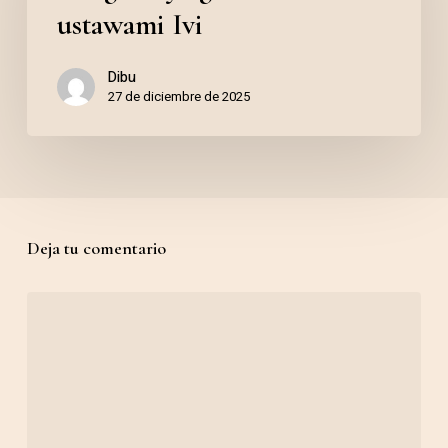
z
em
ustawami Ivi
ustawami
Portugal
Dibu
Ivi
27 de diciembre de 2025
Deja tu comentario