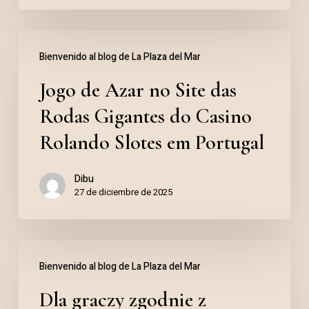
Jogo
Bienvenido al blog de La Plaza del Mar
de
Jogo de Azar no Site das
Azar
no
Rodas Gigantes do Casino
Site
Rolando Slotes em Portugal
das
Dibu
Rodas
27 de diciembre de 2025
Gigantes
do
Dla
Casino
Bienvenido al blog de La Plaza del Mar
graczy
Rolando
Dla graczy zgodnie z
zgodnie
Slotes