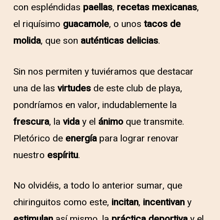
con espléndidas
paellas
,
recetas mexicanas
,
el riquísimo
guacamole
, o unos
tacos de
molida
, que son
auténticas
delicias
.
Sin nos permiten y tuviéramos que destacar
una de las
virtudes
de este club de playa,
pondríamos en valor, indudablemente la
frescura
, la
vida
y el
ánimo
que transmite.
Pletórico de
energía
para lograr renovar
nuestro
espíritu
.
No olvidéis, a todo lo anterior sumar, que
chiringuitos como este,
incitan
,
incentivan
y
estimulan
así mismo, la
práctica deportiva
y el