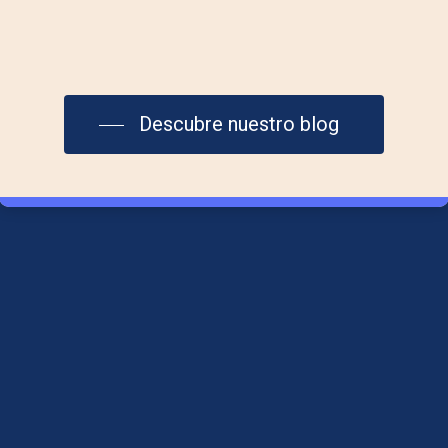
Contáctanos
info@laplazadelmar.com
Descubre nuestro blog
615 29 36 06
Aviso Legal
Política de Cookies
Política de Privacidad
Síguenos