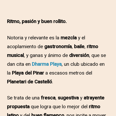
Ritmo, pasión y buen rollito.
Notoria y relevante es la
mezcla
y el
acoplamiento de
gastronomía
,
baile
,
ritmo
musical
, y ganas y ánimo de
diversión
, que se
dan cita en
Dharma Playa
, un club ubicado en
la
Playa del Pinar
a escasos metros del
Planetari de Castelló
.
Se trata de una
fresca
,
sugestiva
y
atrayente
propuesta
que logra que lo mejor del
ritmo
latino
y del
buen flamenco
, nos incite a mover