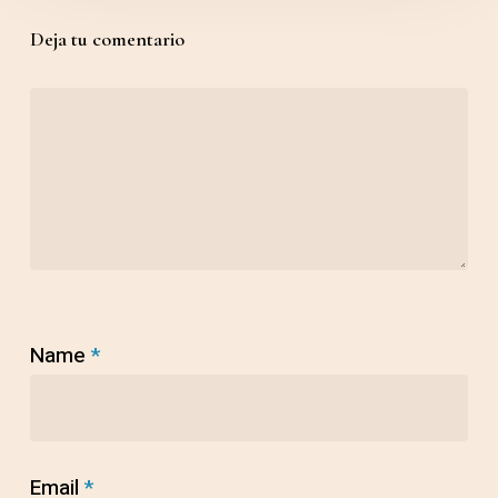
Deja tu comentario
Name
*
Email
*