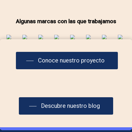
Algunas marcas con las que trabajamos
Conoce nuestro proyecto
Contáctanos
info@laplazadelmar.com
Descubre nuestro blog
615 29 36 06