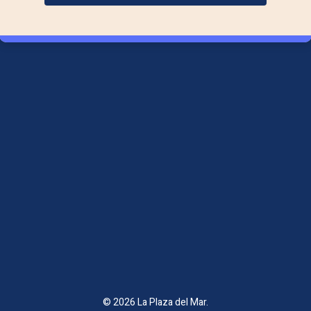
615 29 36 06
Aviso Legal
Política de Cookies
Política de Privacidad
Síguenos
© 2026 La Plaza del Mar.