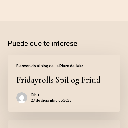
Puede que te interese
Fridayrolls
Bienvenido al blog de La Plaza del Mar
Spil
Fridayrolls Spil og Fritid
og
Fritid
Dibu
27 de diciembre de 2025
Jogo