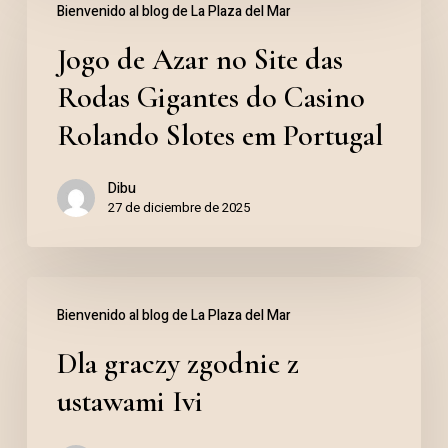
Bienvenido al blog de La Plaza del Mar
de
Jogo de Azar no Site das
Azar
no
Rodas Gigantes do Casino
Site
Rolando Slotes em Portugal
das
Dibu
Rodas
27 de diciembre de 2025
Gigantes
do
Dla
Casino
Bienvenido al blog de La Plaza del Mar
graczy
Rolando
Dla graczy zgodnie z
zgodnie
Slotes
z
em
ustawami Ivi
ustawami
Portugal