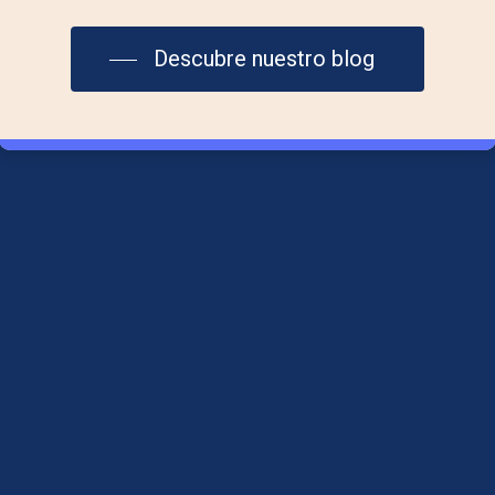
info@laplazadelmar.com
Descubre nuestro blog
615 29 36 06
Aviso Legal
Política de Cookies
Política de Privacidad
Síguenos