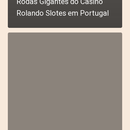
Rodas Gigantes do Casino
Rolando Slotes em Portugal
Dla
graczy
zgodnie
z
ustawami
Ivi