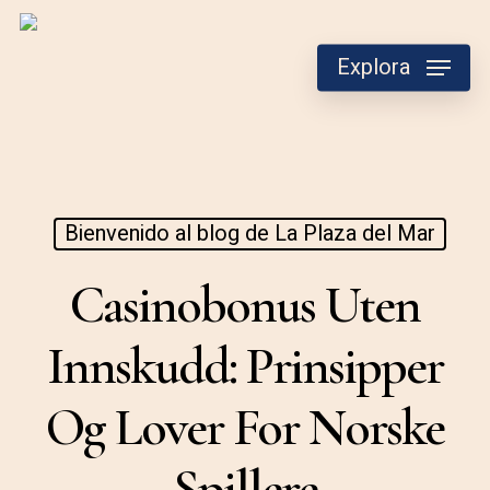
Skip
to
Explora
main
content
Bienvenido al blog de La Plaza del Mar
Casinobonus Uten
Innskudd: Prinsipper
Og Lover For Norske
Spillere