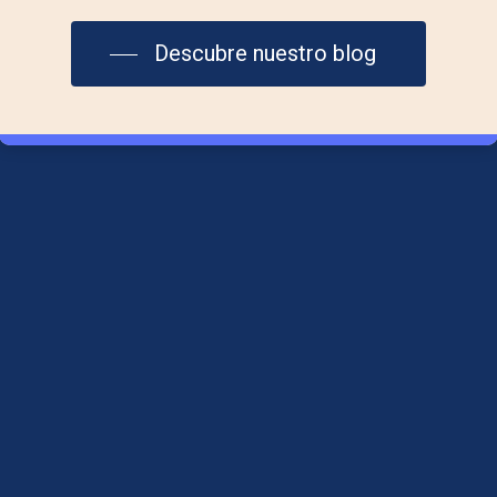
info@laplazadelmar.com
Descubre nuestro blog
615 29 36 06
Aviso Legal
Política de Cookies
Política de Privacidad
Síguenos