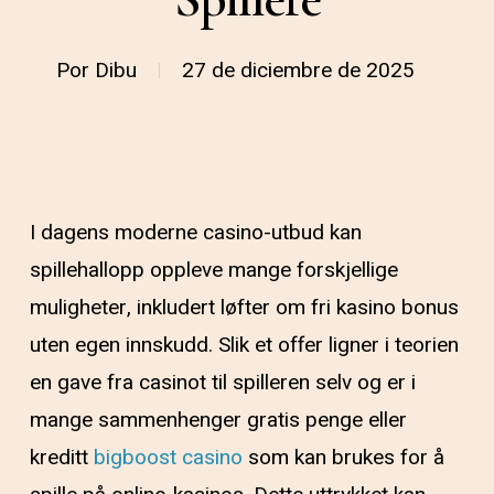
Por
Dibu
27 de diciembre de 2025
I dagens moderne casino-utbud kan
spillehallopp oppleve mange forskjellige
muligheter, inkludert løfter om fri kasino bonus
uten egen innskudd. Slik et offer ligner i teorien
en gave fra casinot til spilleren selv og er i
mange sammenhenger gratis penge eller
kreditt
bigboost casino
som kan brukes for å