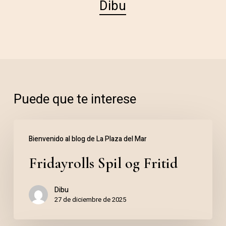
Dibu
Puede que te interese
Fridayrolls
Bienvenido al blog de La Plaza del Mar
Spil
Fridayrolls Spil og Fritid
og
Fritid
Dibu
27 de diciembre de 2025