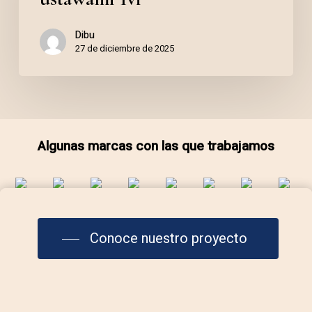
ustawami
Portugal
Dibu
Ivi
27 de diciembre de 2025
Algunas marcas con las que trabajamos
Conoce nuestro proyecto
Contáctanos