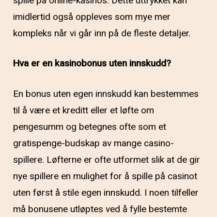
spille på online-kasinos. Dette uttrykket kan
imidlertid også oppleves som mye mer
kompleks når vi går inn på de fleste detaljer.
Hva er en kasinobonus uten innskudd?
En bonus uten egen innskudd kan bestemmes
til å være et kreditt eller et løfte om
pengesumm og betegnes ofte som et
gratispenge-budskap av mange casino-
spillere. Løfterne er ofte utformet slik at de gir
nye spillere en mulighet for å spille på casinot
uten først å stile egen innskudd. I noen tilfeller
må bonusene utløptes ved å fylle bestemte