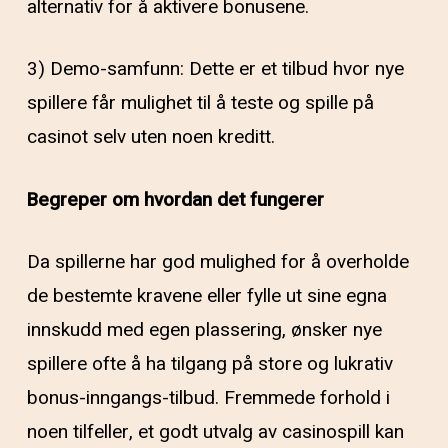
alternativ for å aktivere bonusene.
3) Demo-samfunn: Dette er et tilbud hvor nye
spillere får mulighet til å teste og spille på
casinot selv uten noen kreditt.
Begreper om hvordan det fungerer
Da spillerne har god mulighed for å overholde
de bestemte kravene eller fylle ut sine egna
innskudd med egen plassering, ønsker nye
spillere ofte å ha tilgang på store og lukrativ
bonus-inngangs-tilbud. Fremmede forhold i
noen tilfeller, et godt utvalg av casinospill kan