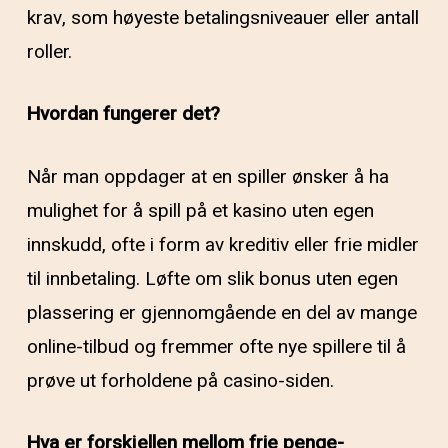
krav, som høyeste betalingsniveauer eller antall
roller.
Hvordan fungerer det?
Når man oppdager at en spiller ønsker å ha
mulighet for å spill på et kasino uten egen
innskudd, ofte i form av kreditiv eller frie midler
til innbetaling. Løfte om slik bonus uten egen
plassering er gjennomgående en del av mange
online-tilbud og fremmer ofte nye spillere til å
prøve ut forholdene på casino-siden.
Hva er forskjellen mellom frie penge-