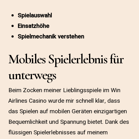
Spielauswahl
Einsatzhöhe
Spielmechanik verstehen
Mobiles Spielerlebnis für
unterwegs
Beim Zocken meiner Lieblingsspiele im Win
Airlines Casino wurde mir schnell klar, dass
das Spielen auf mobilen Geräten einzigartigen
Bequemlichkeit und Spannung bietet. Dank des
flüssigen Spielerlebnisses auf meinem