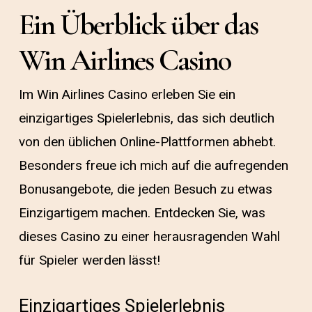
Ein Überblick über das
Win Airlines Casino
Im Win Airlines Casino erleben Sie ein
einzigartiges Spielerlebnis, das sich deutlich
von den üblichen Online-Plattformen abhebt.
Besonders freue ich mich auf die aufregenden
Bonusangebote, die jeden Besuch zu etwas
Einzigartigem machen. Entdecken Sie, was
dieses Casino zu einer herausragenden Wahl
für Spieler werden lässt!
Einzigartiges Spielerlebnis