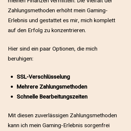
meinen Finanzen vermitteln. Die Vielfalt der
Zahlungsmethoden erhöht mein Gaming-
Erlebnis und gestattet es mir, mich komplett
auf den Erfolg zu konzentrieren.
Hier sind ein paar Optionen, die mich
beruhigen:
SSL-Verschlüsselung
Mehrere Zahlungsmethoden
Schnelle Bearbeitungszeiten
Mit diesen zuverlässigen Zahlungsmethoden
kann ich mein Gaming-Erlebnis sorgenfrei