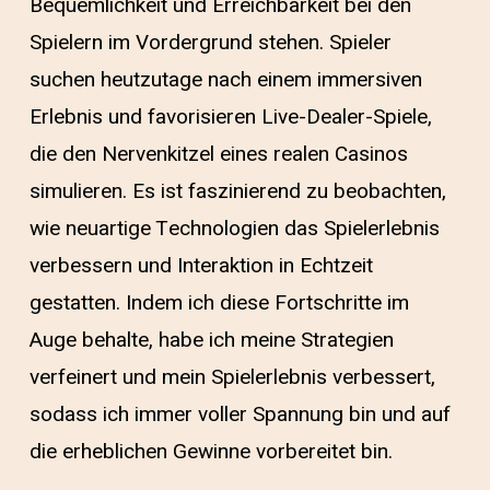
Bequemlichkeit und Erreichbarkeit bei den
Spielern im Vordergrund stehen. Spieler
suchen heutzutage nach einem immersiven
Erlebnis und favorisieren Live-Dealer-Spiele,
die den Nervenkitzel eines realen Casinos
simulieren. Es ist faszinierend zu beobachten,
wie neuartige Technologien das Spielerlebnis
verbessern und Interaktion in Echtzeit
gestatten. Indem ich diese Fortschritte im
Auge behalte, habe ich meine Strategien
verfeinert und mein Spielerlebnis verbessert,
sodass ich immer voller Spannung bin und auf
die erheblichen Gewinne vorbereitet bin.