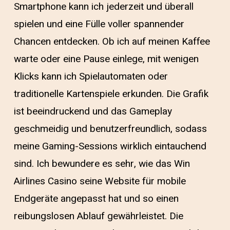
Smartphone kann ich jederzeit und überall
spielen und eine Fülle voller spannender
Chancen entdecken. Ob ich auf meinen Kaffee
warte oder eine Pause einlege, mit wenigen
Klicks kann ich Spielautomaten oder
traditionelle Kartenspiele erkunden. Die Grafik
ist beeindruckend und das Gameplay
geschmeidig und benutzerfreundlich, sodass
meine Gaming-Sessions wirklich eintauchend
sind. Ich bewundere es sehr, wie das Win
Airlines Casino seine Website für mobile
Endgeräte angepasst hat und so einen
reibungslosen Ablauf gewährleistet. Die