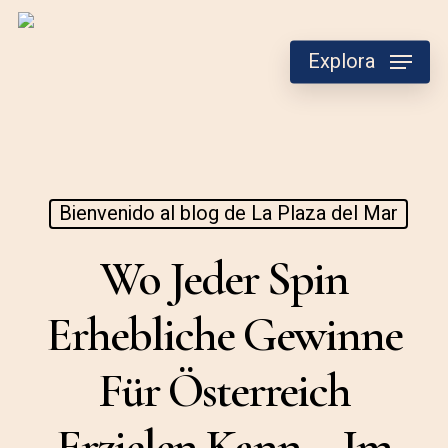
Skip
to
Explora
main
content
Bienvenido al blog de La Plaza del Mar
Wo Jeder Spin
Erhebliche Gewinne
Für Österreich
Erzielen Kann – Im