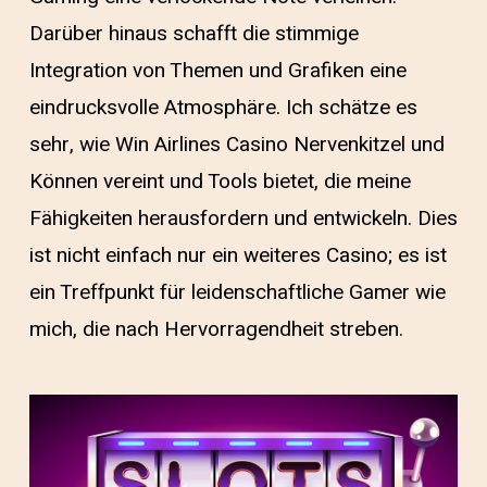
Darüber hinaus schafft die stimmige
Integration von Themen und Grafiken eine
eindrucksvolle Atmosphäre. Ich schätze es
sehr, wie Win Airlines Casino Nervenkitzel und
Können vereint und Tools bietet, die meine
Fähigkeiten herausfordern und entwickeln. Dies
ist nicht einfach nur ein weiteres Casino; es ist
ein Treffpunkt für leidenschaftliche Gamer wie
mich, die nach Hervorragendheit streben.