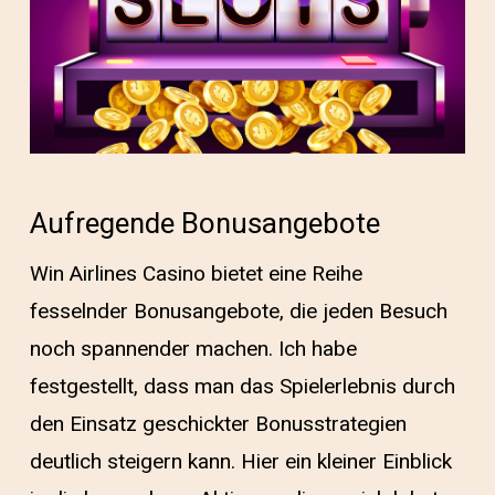
Aufregende Bonusangebote
Win Airlines Casino bietet eine Reihe
fesselnder Bonusangebote, die jeden Besuch
noch spannender machen. Ich habe
festgestellt, dass man das Spielerlebnis durch
den Einsatz geschickter Bonusstrategien
deutlich steigern kann. Hier ein kleiner Einblick