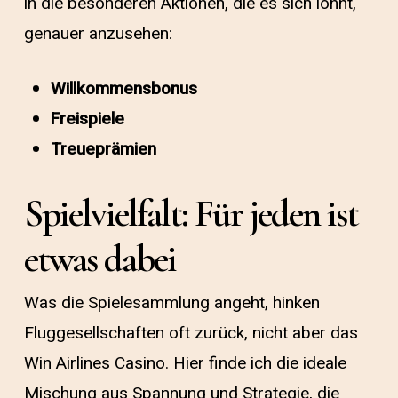
in die besonderen Aktionen, die es sich lohnt,
genauer anzusehen:
Willkommensbonus
Freispiele
Treueprämien
Spielvielfalt: Für jeden ist
etwas dabei
Was die Spielesammlung angeht, hinken
Fluggesellschaften oft zurück, nicht aber das
Win Airlines Casino. Hier finde ich die ideale
Mischung aus Spannung und Strategie, die