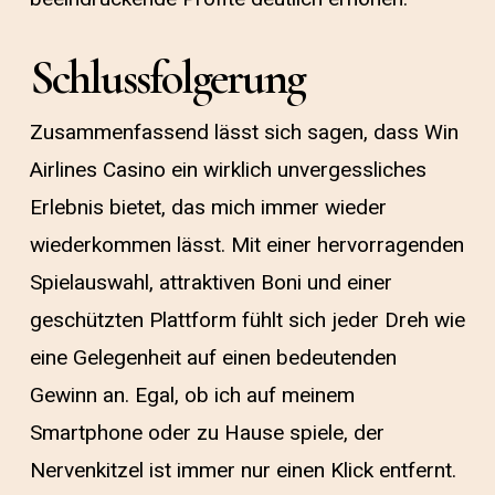
Schlussfolgerung
Zusammenfassend lässt sich sagen, dass Win
Airlines Casino ein wirklich unvergessliches
Erlebnis bietet, das mich immer wieder
wiederkommen lässt. Mit einer hervorragenden
Spielauswahl, attraktiven Boni und einer
geschützten Plattform fühlt sich jeder Dreh wie
eine Gelegenheit auf einen bedeutenden
Gewinn an. Egal, ob ich auf meinem
Smartphone oder zu Hause spiele, der
Nervenkitzel ist immer nur einen Klick entfernt.