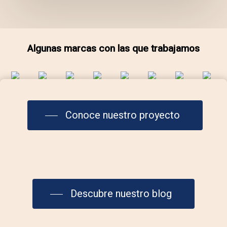
Algunas marcas con las que trabajamos
Conoce nuestro proyecto
Contáctanos
info@laplazadelmar.com
Descubre nuestro blog
615 29 36 06