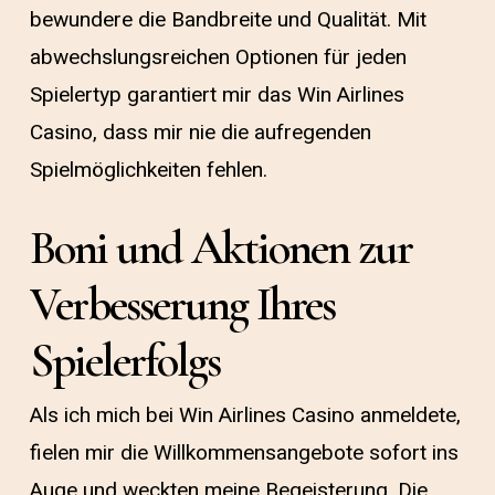
bewundere die Bandbreite und Qualität. Mit
abwechslungsreichen Optionen für jeden
Spielertyp garantiert mir das Win Airlines
Casino, dass mir nie die aufregenden
Spielmöglichkeiten fehlen.
Boni und Aktionen zur
Verbesserung Ihres
Spielerfolgs
Als ich mich bei Win Airlines Casino anmeldete,
fielen mir die Willkommensangebote sofort ins
Auge und weckten meine Begeisterung. Die