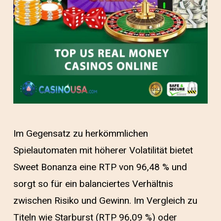
Im Gegensatz zu herkömmlichen
Spielautomaten mit höherer Volatilität bietet
Sweet Bonanza eine RTP von 96,48 % und
sorgt so für ein balanciertes Verhältnis
zwischen Risiko und Gewinn. Im Vergleich zu
Titeln wie Starburst (RTP 96,09 %) oder