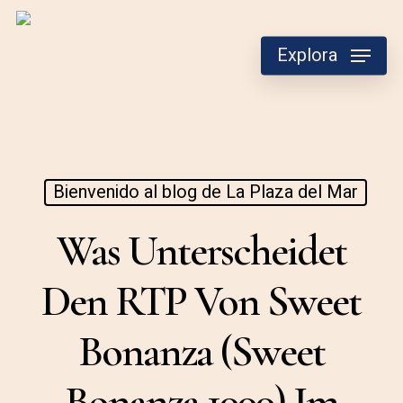
Skip
to
Explora
main
content
Bienvenido al blog de La Plaza del Mar
Was Unterscheidet
Den RTP Von Sweet
Bonanza (Sweet
Bonanza 1000) Im