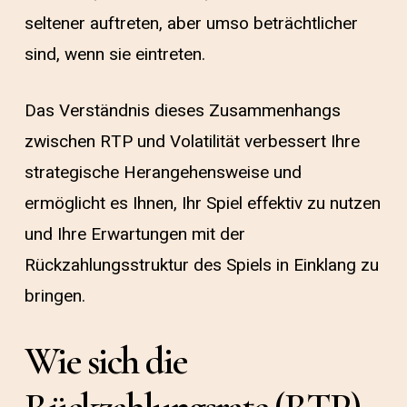
seltener auftreten, aber umso beträchtlicher
sind, wenn sie eintreten.
Das Verständnis dieses Zusammenhangs
zwischen RTP und Volatilität verbessert Ihre
strategische Herangehensweise und
ermöglicht es Ihnen, Ihr Spiel effektiv zu nutzen
und Ihre Erwartungen mit der
Rückzahlungsstruktur des Spiels in Einklang zu
bringen.
Wie sich die