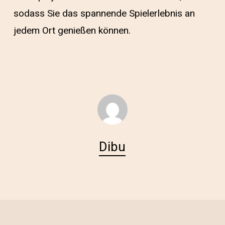
sodass Sie das spannende Spielerlebnis an
jedem Ort genießen können.
Dibu