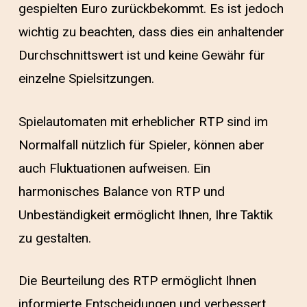
gespielten Euro zurückbekommt. Es ist jedoch
wichtig zu beachten, dass dies ein anhaltender
Durchschnittswert ist und keine Gewähr für
einzelne Spielsitzungen.
Spielautomaten mit erheblicher RTP sind im
Normalfall nützlich für Spieler, können aber
auch Fluktuationen aufweisen. Ein
harmonisches Balance von RTP und
Unbeständigkeit ermöglicht Ihnen, Ihre Taktik
zu gestalten.
Die Beurteilung des RTP ermöglicht Ihnen
informierte Entscheidungen und verbessert