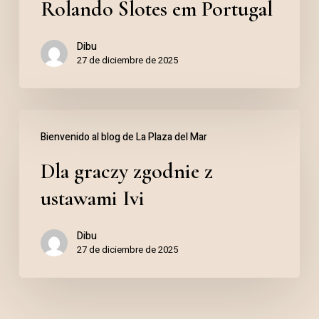
Site
Rolando Slotes em Portugal
das
Dibu
Rodas
27 de diciembre de 2025
Gigantes
do
Dla
Casino
Bienvenido al blog de La Plaza del Mar
graczy
Rolando
Dla graczy zgodnie z
zgodnie
Slotes
z
em
ustawami Ivi
ustawami
Portugal
Dibu
Ivi
27 de diciembre de 2025