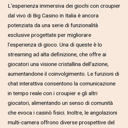
L’esperienza immersiva dei giochi con croupier
dal vivo di Big Casino in Italia è ancora
potenziata da una serie di funzionalità
esclusive progettate per migliorare
l’esperienza di gioco. Una di queste è lo
streaming ad alta definizione, che offre ai
giocatori una visione cristallina dell’azione,
aumentandone il coinvolgimento. Le funzioni di
chat interattiva consentono la comunicazione
in tempo reale con i croupier e gli altri
giocatori, alimentando un senso di comunità
che evoca i casinò fisici. Inoltre, le angolazioni
multi-camera offrono diverse prospettive del