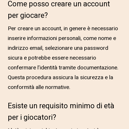
Come posso creare un account
per giocare?
Per creare un account, in genere è necessario
inserire informazioni personali, come nome e
indirizzo email, selezionare una password
sicura e potrebbe essere necessario
confermare l’identità tramite documentazione.
Questa procedura assicura la sicurezza e la
conformità alle normative.
Esiste un requisito minimo di età
per i giocatori?