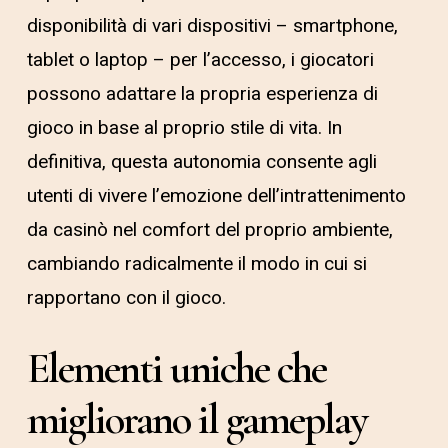
disponibilità di vari dispositivi – smartphone,
tablet o laptop – per l’accesso, i giocatori
possono adattare la propria esperienza di
gioco in base al proprio stile di vita. In
definitiva, questa autonomia consente agli
utenti di vivere l’emozione dell’intrattenimento
da casinò nel comfort del proprio ambiente,
cambiando radicalmente il modo in cui si
rapportano con il gioco.
Elementi uniche che
migliorano il gameplay