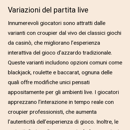
Variazioni del partita live
Innumerevoli giocatori sono attratti dalle
varianti con croupier dal vivo dei classici giochi
da casinò, che migliorano l’esperienza
interattiva del gioco d’azzardo tradizionale.
Queste varianti includono opzioni comuni come
blackjack, roulette e baccarat, ognuna delle
quali offre modifiche unici pensati
appositamente per gli ambienti live. I giocatori
apprezzano l’interazione in tempo reale con
croupier professionisti, che aumenta
l’autenticità dell’esperienza di gioco. Inoltre, le