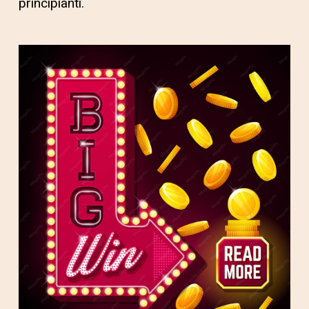
principianti.