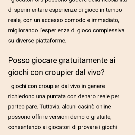
di sperimentare esperienze di gioco in tempo
reale, con un accesso comodo e immediato,
migliorando l’esperienza di gioco complessiva
su diverse piattaforme.
Posso giocare gratuitamente ai
giochi con croupier dal vivo?
I giochi con croupier dal vivo in genere
richiedono una puntata con denaro reale per
partecipare. Tuttavia, alcuni casinò online
possono offrire versioni demo o gratuite,
consentendo ai giocatori di provare i giochi