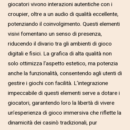
giocatori vivono interazioni autentiche con i
croupier, oltre a un audio di qualità eccellente,
potenziando il coinvolgimento. Questi elementi
visivi fomentano un senso di presenza,
riducendo il divario tra gli ambienti di gioco
digitali e fisici. La grafica di alta qualità non
solo ottimizza l’aspetto estetico, ma potenzia
anche la funzionalità, consentendo agli utenti di
gestire i giochi con facilità. L’integrazione
impeccabile di questi elementi serve a dotare i
giocatori, garantendo loro la libertà di vivere
un’esperienza di gioco immersiva che riflette la
dinamicità dei casinò tradizionali, pur