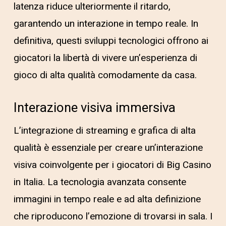
latenza riduce ulteriormente il ritardo,
garantendo un interazione in tempo reale. In
definitiva, questi sviluppi tecnologici offrono ai
giocatori la libertà di vivere un’esperienza di
gioco di alta qualità comodamente da casa.
Interazione visiva immersiva
L’integrazione di streaming e grafica di alta
qualità è essenziale per creare un’interazione
visiva coinvolgente per i giocatori di Big Casino
in Italia. La tecnologia avanzata consente
immagini in tempo reale e ad alta definizione
che riproducono l’emozione di trovarsi in sala. I