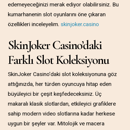
edemeyeceğinizi merak ediyor olabilirsiniz. Bu
kumarhanenin slot oyunlarını öne çıkaran
özellikleri inceleyelim.
skinjoker.casino
SkinJoker Casino’daki
Farklı Slot Koleksiyonu
SkinJoker Casino’daki slot koleksiyonuna göz
attığınızda, her türden oyuncuya hitap eden
büyüleyici bir çeşit keşfedeceksiniz. Üç
makaralı klasik slotlardan, etkileyici grafiklere
sahip modern video slotlarına kadar herkese
uygun bir şeyler var. Mitolojik ve macera