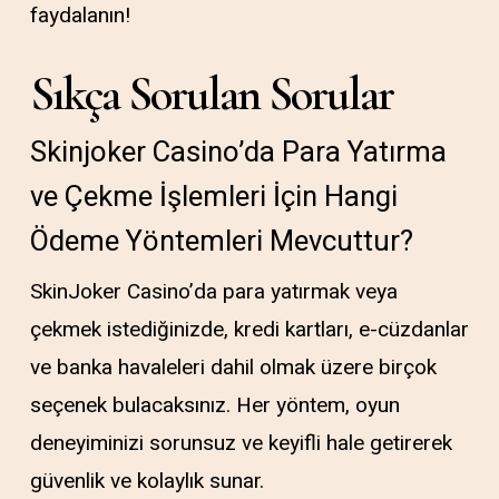
faydalanın!
Sıkça Sorulan Sorular
Skinjoker Casino’da Para Yatırma
ve Çekme İşlemleri İçin Hangi
Ödeme Yöntemleri Mevcuttur?
SkinJoker Casino’da para yatırmak veya
çekmek istediğinizde, kredi kartları, e-cüzdanlar
ve banka havaleleri dahil olmak üzere birçok
seçenek bulacaksınız. Her yöntem, oyun
deneyiminizi sorunsuz ve keyifli hale getirerek
güvenlik ve kolaylık sunar.