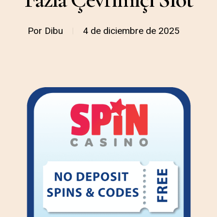
Por
Dibu
4 de diciembre de 2025