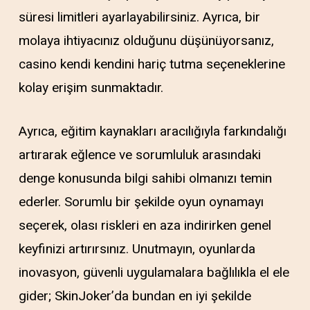
süresi limitleri ayarlayabilirsiniz. Ayrıca, bir
molaya ihtiyacınız olduğunu düşünüyorsanız,
casino kendi kendini hariç tutma seçeneklerine
kolay erişim sunmaktadır.
Ayrıca, eğitim kaynakları aracılığıyla farkındalığı
artırarak eğlence ve sorumluluk arasındaki
denge konusunda bilgi sahibi olmanızı temin
ederler. Sorumlu bir şekilde oyun oynamayı
seçerek, olası riskleri en aza indirirken genel
keyfinizi artırırsınız. Unutmayın, oyunlarda
inovasyon, güvenli uygulamalara bağlılıkla el ele
gider; SkinJoker’da bundan en iyi şekilde