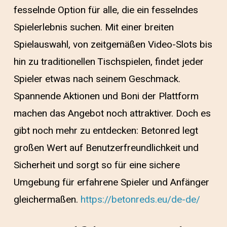
fesselnde Option für alle, die ein fesselndes
Spielerlebnis suchen. Mit einer breiten
Spielauswahl, von zeitgemäßen Video-Slots bis
hin zu traditionellen Tischspielen, findet jeder
Spieler etwas nach seinem Geschmack.
Spannende Aktionen und Boni der Plattform
machen das Angebot noch attraktiver. Doch es
gibt noch mehr zu entdecken: Betonred legt
großen Wert auf Benutzerfreundlichkeit und
Sicherheit und sorgt so für eine sichere
Umgebung für erfahrene Spieler und Anfänger
gleichermaßen.
https://betonreds.eu/de-de/