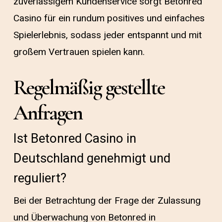
zuverlässigem Kundenservice sorgt Betonred
Casino für ein rundum positives und einfaches
Spielerlebnis, sodass jeder entspannt und mit
großem Vertrauen spielen kann.
Regelmäßig gestellte
Anfragen
Ist Betonred Casino in
Deutschland genehmigt und
reguliert?
Bei der Betrachtung der Frage der Zulassung
und Überwachung von Betonred in