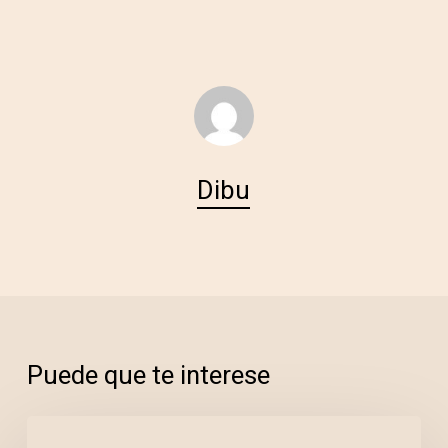
Dibu
Puede que te interese
Fridayrolls