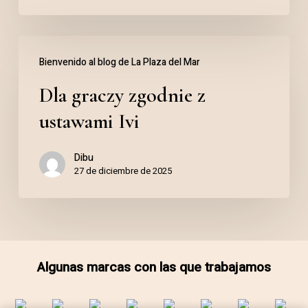
Gigantes
do
Dla
Casino
Bienvenido al blog de La Plaza del Mar
graczy
Rolando
Dla graczy zgodnie z
zgodnie
Slotes
z
em
ustawami Ivi
ustawami
Portugal
Dibu
Ivi
27 de diciembre de 2025
Algunas marcas con las que trabajamos