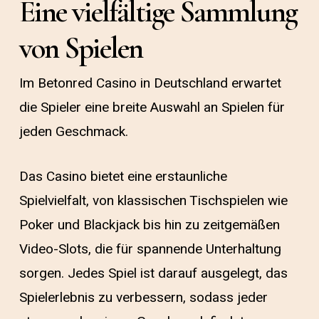
Eine vielfältige Sammlung
von Spielen
Im Betonred Casino in Deutschland erwartet
die Spieler eine breite Auswahl an Spielen für
jeden Geschmack.
Das Casino bietet eine erstaunliche
Spielvielfalt, von klassischen Tischspielen wie
Poker und Blackjack bis hin zu zeitgemäßen
Video-Slots, die für spannende Unterhaltung
sorgen. Jedes Spiel ist darauf ausgelegt, das
Spielerlebnis zu verbessern, sodass jeder