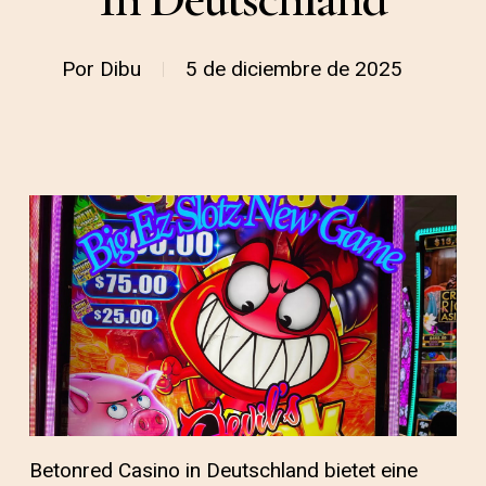
Por
Dibu
5 de diciembre de 2025
Betonred Casino in Deutschland bietet eine