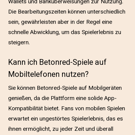
Wallets und Banküberweisungen zur Nutzung.
Die Bearbeitungszeiten können unterschiedlich
sein, gewährleisten aber in der Regel eine
schnelle Abwicklung, um das Spielerlebnis zu
steigern.
Kann ich Betonred-Spiele auf
Mobiltelefonen nutzen?
Sie können Betonred-Spiele auf Mobilgeräten
genießen, da die Plattform eine solide App-
Kompatibilität bietet. Fans von mobilen Spielen
erwartet ein ungestörtes Spielerlebnis, das es
ihnen ermöglicht, zu jeder Zeit und überall