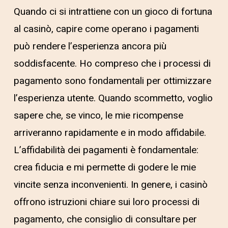
Quando ci si intrattiene con un gioco di fortuna
al casinò, capire come operano i pagamenti
può rendere l’esperienza ancora più
soddisfacente. Ho compreso che i processi di
pagamento sono fondamentali per ottimizzare
l’esperienza utente. Quando scommetto, voglio
sapere che, se vinco, le mie ricompense
arriveranno rapidamente e in modo affidabile.
L’affidabilità dei pagamenti è fondamentale:
crea fiducia e mi permette di godere le mie
vincite senza inconvenienti. In genere, i casinò
offrono istruzioni chiare sui loro processi di
pagamento, che consiglio di consultare per