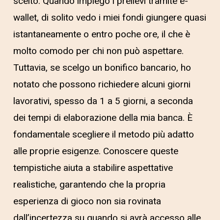
scelto. Quando impiego i prelievi tramite e-
wallet, di solito vedo i miei fondi giungere quasi
istantaneamente o entro poche ore, il che è
molto comodo per chi non può aspettare.
Tuttavia, se scelgo un bonifico bancario, ho
notato che possono richiedere alcuni giorni
lavorativi, spesso da 1 a 5 giorni, a seconda
dei tempi di elaborazione della mia banca. È
fondamentale scegliere il metodo più adatto
alle proprie esigenze. Conoscere queste
tempistiche aiuta a stabilire aspettative
realistiche, garantendo che la propria
esperienza di gioco non sia rovinata
dall’incertezza su quando si avrà accesso alle