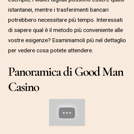
istantanei, mentre i trasferimenti bancari
potrebbero necessitare più tempo. Interessati
di sapere qual è il metodo più conveniente alle
vostre esigenze? Esaminiamoli più nel dettaglio
per vedere cosa potete attendere.
Panoramica di Good Man
Casino