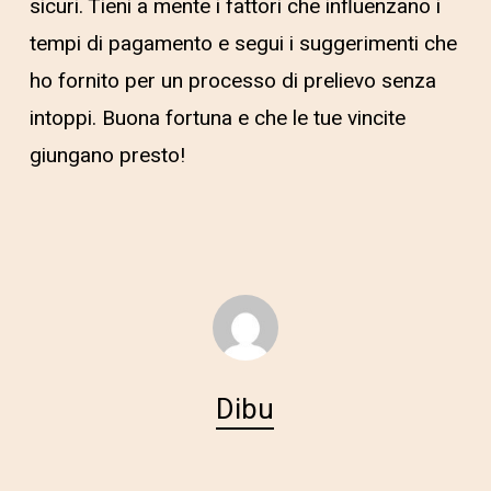
sicuri. Tieni a mente i fattori che influenzano i
tempi di pagamento e segui i suggerimenti che
ho fornito per un processo di prelievo senza
intoppi. Buona fortuna e che le tue vincite
giungano presto!
Dibu