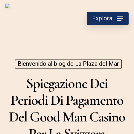
Skip
to
Explora
main
content
Bienvenido al blog de La Plaza del Mar
Spiegazione Dei
Periodi Di Pagamento
Del Good Man Casino
Per La Svizzera