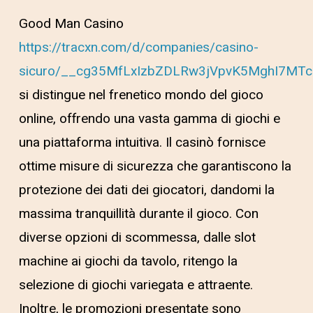
Good Man Casino
https://tracxn.com/d/companies/casino-
sicuro/__cg35MfLxIzbZDLRw3jVpvK5MghI7MT
si distingue nel frenetico mondo del gioco
online, offrendo una vasta gamma di giochi e
una piattaforma intuitiva. Il casinò fornisce
ottime misure di sicurezza che garantiscono la
protezione dei dati dei giocatori, dandomi la
massima tranquillità durante il gioco. Con
diverse opzioni di scommessa, dalle slot
machine ai giochi da tavolo, ritengo la
selezione di giochi variegata e attraente.
Inoltre, le promozioni presentate sono