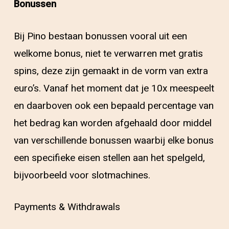
Bonussen
Bij Pino bestaan bonussen vooral uit een
welkome bonus, niet te verwarren met gratis
spins, deze zijn gemaakt in de vorm van extra
euro’s. Vanaf het moment dat je 10x meespeelt
en daarboven ook een bepaald percentage van
het bedrag kan worden afgehaald door middel
van verschillende bonussen waarbij elke bonus
een specifieke eisen stellen aan het spelgeld,
bijvoorbeeld voor slotmachines.
Payments & Withdrawals