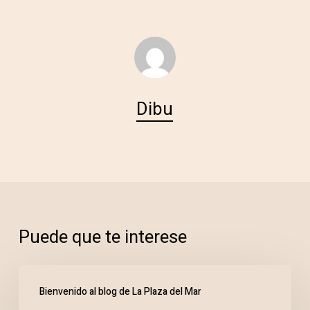
Dibu
Puede que te interese
Fridayrolls
Bienvenido al blog de La Plaza del Mar
Spil