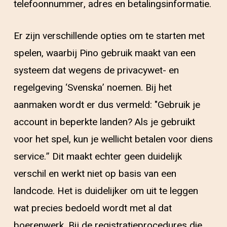
telefoonnummer, adres en betalingsinformatie.
Er zijn verschillende opties om te starten met
spelen, waarbij Pino gebruik maakt van een
systeem dat wegens de privacywet- en
regelgeving ‘Svenska’ noemen. Bij het
aanmaken wordt er dus vermeld: "Gebruik je
account in beperkte landen? Als je gebruikt
voor het spel, kun je wellicht betalen voor diens
service.” Dit maakt echter geen duidelijk
verschil en werkt niet op basis van een
landcode. Het is duidelijker om uit te leggen
wat precies bedoeld wordt met al dat
boerenwerk. Bij de registratieprocedures die