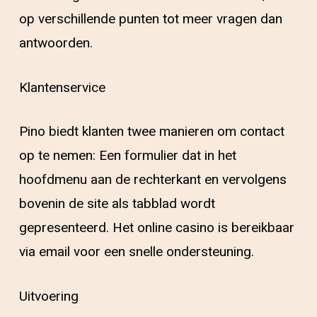
op verschillende punten tot meer vragen dan
antwoorden.
Klantenservice
Pino biedt klanten twee manieren om contact
op te nemen: Een formulier dat in het
hoofdmenu aan de rechterkant en vervolgens
bovenin de site als tabblad wordt
gepresenteerd. Het online casino is bereikbaar
via email voor een snelle ondersteuning.
Uitvoering