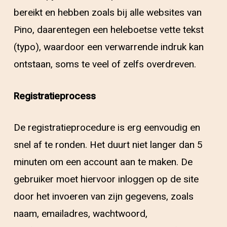
bereikt en hebben zoals bij alle websites van
Pino, daarentegen een heleboetse vette tekst
(typo), waardoor een verwarrende indruk kan
ontstaan, soms te veel of zelfs overdreven.
Registratieprocess
De registratieprocedure is erg eenvoudig en
snel af te ronden. Het duurt niet langer dan 5
minuten om een account aan te maken. De
gebruiker moet hiervoor inloggen op de site
door het invoeren van zijn gegevens, zoals
naam, emailadres, wachtwoord,