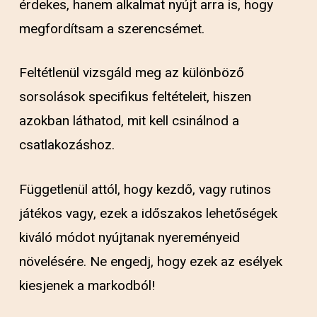
érdekes, hanem alkalmat nyújt arra is, hogy
megfordítsam a szerencsémet.
Feltétlenül vizsgáld meg az különböző
sorsolások specifikus feltételeit, hiszen
azokban láthatod, mit kell csinálnod a
csatlakozáshoz.
Függetlenül attól, hogy kezdő, vagy rutinos
játékos vagy, ezek a időszakos lehetőségek
kiváló módot nyújtanak nyereményeid
növelésére. Ne engedj, hogy ezek az esélyek
kiesjenek a markodból!