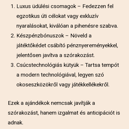
Luxus üdülési csomagok – Fedezzen fel
egzotikus úti célokat vagy exkluzív
nyaralásokat, kiválóan a pihenésre szabva.
Készpénzbónuszok – Növeld a
játéktőkédet csábító pénznyereményekkel,
jelentősen javítva a szórakozást.
Csúcstechnológiás kütyük – Tartsa tempót
a modern technológiával, legyen szó
okoseszközökről vagy játékkellékekről.
Ezek a ajándékok nemcsak javítják a
szórakozást, hanem izgalmat és anticipációt is
adnak.