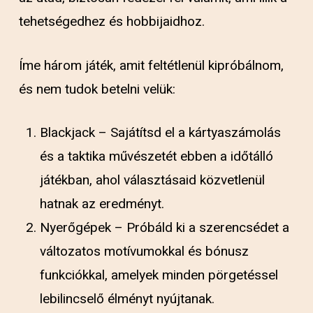
tehetségedhez és hobbijaidhoz.
Íme három játék, amit feltétlenül kipróbálnom,
és nem tudok betelni velük:
Blackjack – Sajátítsd el a kártyaszámolás
és a taktika művészetét ebben a időtálló
játékban, ahol választásaid közvetlenül
hatnak az eredményt.
Nyerőgépek – Próbáld ki a szerencsédet a
változatos motívumokkal és bónusz
funkciókkal, amelyek minden pörgetéssel
lebilincselő élményt nyújtanak.