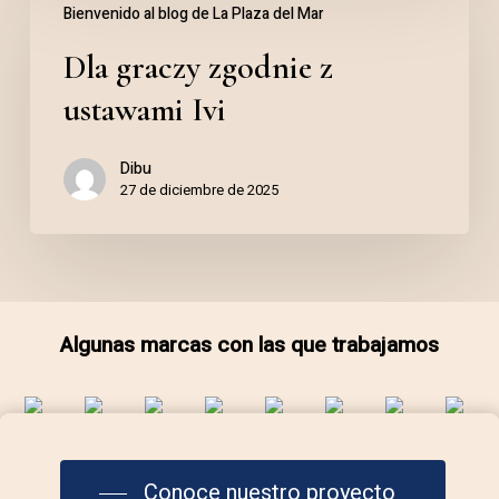
Bienvenido al blog de La Plaza del Mar
graczy
Rolando
Dla graczy zgodnie z
zgodnie
Slotes
z
em
ustawami Ivi
ustawami
Portugal
Dibu
Ivi
27 de diciembre de 2025
Algunas marcas con las que trabajamos
Conoce nuestro proyecto