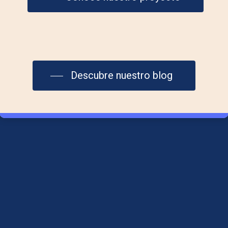
Contáctanos
info@laplazadelmar.com
Descubre nuestro blog
615 29 36 06
Aviso Legal
Política de Cookies
Política de Privacidad
Síguenos