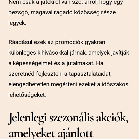
Nem csak a játékról van szó; arról, hogy egy
pezsgő, magával ragadó közösség része
legyek.
Ráadásul ezek az promóciók gyakran
különleges kihívásokkal járnak, amelyek javítják
a képességeimet és a jutalmakat. Ha
szeretnéd fejleszteni a tapasztalataidat,
elengedhetetlen megérteni ezeket a időszakos
lehetőségeket.
Jelenlegi szezonális akciók,
amelyeket ajánlott