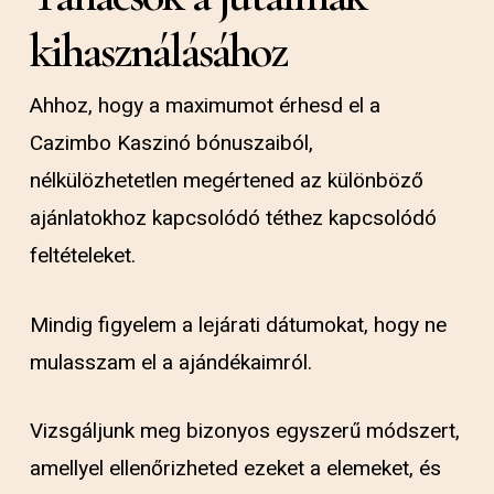
kihasználásához
Ahhoz, hogy a maximumot érhesd el a
Cazimbo Kaszinó bónuszaiból,
nélkülözhetetlen megértened az különböző
ajánlatokhoz kapcsolódó téthez kapcsolódó
feltételeket.
Mindig figyelem a lejárati dátumokat, hogy ne
mulasszam el a ajándékaimról.
Vizsgáljunk meg bizonyos egyszerű módszert,
amellyel ellenőrizheted ezeket a elemeket, és