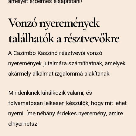
amelyet érdemes elsajátítani!
Vonzó nyeremények
találhatók a résztvevőkre
A Cazimbo Kaszinó résztvevői vonzó
nyeremények jutalmára számíthatnak, amelyek
akármely alkalmat izgalommá alakítanak.
Mindenkinek kínálkozik valami, és
folyamatosan lelkesen készülök, hogy mit lehet
nyerni. Íme néhány érdekes nyeremény, amire
elnyerhetsz: