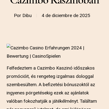
Por
Dibu
4 de diciembre de 2025
Felfedeztem a Cazimbo Kaszinó időszakos
promócióit, és rengeteg izgalmas dologgal
szembesültem. A befizetési bónuszoktól az
ingyenes pörgetésekig ezek az ajánlatok
valóban fokozhatják a játékélményt. Találtam