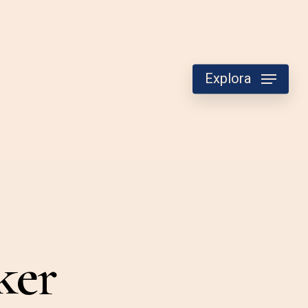
Explora
ker