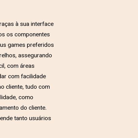
graças à sua interface
odos os componentes
eus games preferidos
arelhos, assegurando
il, com áreas
ar com facilidade
o cliente, tudo com
alidade, como
mento do cliente.
tende tanto usuários