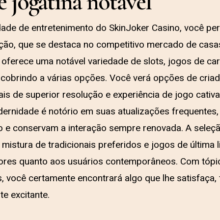
e jogatina notável
dade de entretenimento do SkinJoker Casino, você p
eção, que se destaca no competitivo mercado de casa
e oferece uma notável variedade de slots, jogos de ca
 cobrindo a várias opções. Você verá opções de cria
is de superior resolução e experiência de jogo cativ
ernidade é notório em suas atualizações frequentes
o e conservam a interação sempre renovada. A seleç
stura de tradicionais preferidos e jogos de última 
ores quanto aos usuários contemporâneos. Com tópi
 você certamente encontrará algo que lhe satisfaça, 
e excitante.