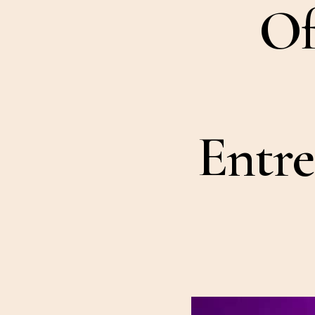
Of
Entre