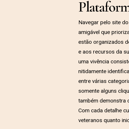
Plataform
Navegar pelo site do 
amigável que priori
estão organizados d
e aos recursos da su
uma vivência consist
nitidamente identifi
entre várias categor
somente alguns cliqu
também demonstra o 
Com cada detalhe cui
veteranos quanto inic