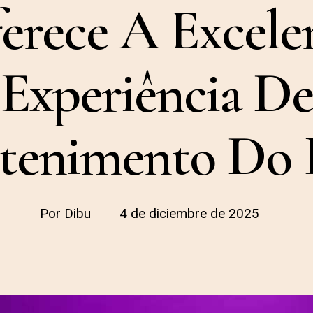
erece A Excele
Experiência De
tenimento Do B
Por
Dibu
4 de diciembre de 2025