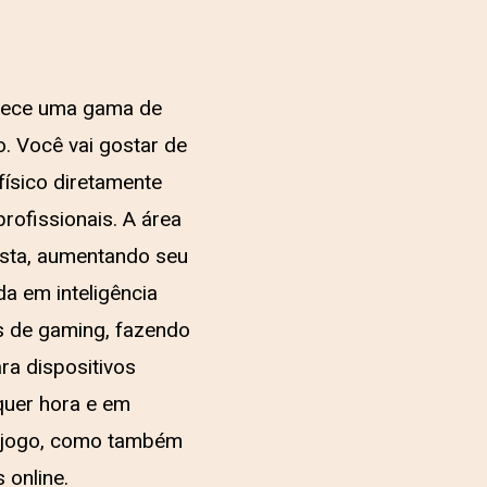
ferece uma gama de
. Você vai gostar de
físico diretamente
rofissionais. A área
ista, aumentando seu
a em inteligência
s de gaming, fazendo
ra dispositivos
lquer hora e em
e jogo, como também
 online.