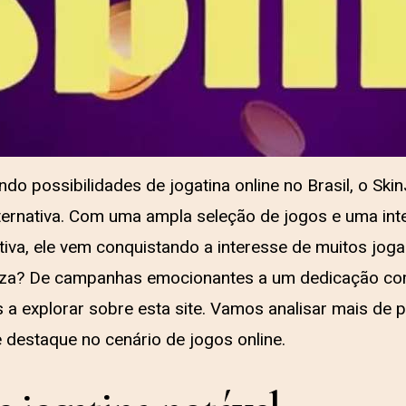
ndo possibilidades de jogatina online no Brasil, o Sk
ternativa. Com uma ampla seleção de jogos e uma int
itiva, ele vem conquistando a interesse de muitos jo
riza? De campanhas emocionantes a um dedicação com
s a explorar sobre esta site. Vamos analisar mais de 
e destaque no cenário de jogos online.