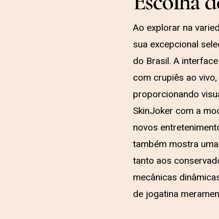
Escolha d
Ao explorar na varie
sua excepcional sel
do Brasil. A interfac
com crupiês ao vivo,
proporcionando visua
SkinJoker com a mod
novos entreteniment
também mostra uma mi
tanto aos conservad
mecânicas dinâmicas,
de jogatina merament