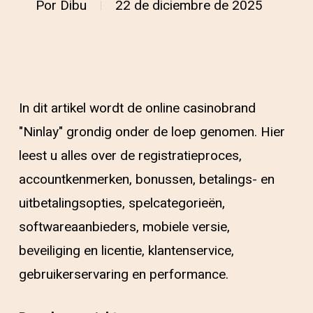
Por
Dibu
22 de diciembre de 2025
In dit artikel wordt de online casinobrand
"Ninlay" grondig onder de loep genomen. Hier
leest u alles over de registratieproces,
accountkenmerken, bonussen, betalings- en
uitbetalingsopties, spelcategorieën,
softwareaanbieders, mobiele versie,
beveiliging en licentie, klantenservice,
gebruikerservaring en performance.