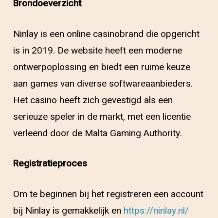
Brondoeverzicht
Ninlay is een online casinobrand die opgericht
is in 2019. De website heeft een moderne
ontwerpoplossing en biedt een ruime keuze
aan games van diverse softwareaanbieders.
Het casino heeft zich gevestigd als een
serieuze speler in de markt, met een licentie
verleend door de Malta Gaming Authority.
Registratieproces
Om te beginnen bij het registreren een account
bij Ninlay is gemakkelijk en
https://ninlay.nl/