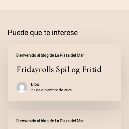
Puede que te interese
Fridayrolls
Bienvenido al blog de La Plaza del Mar
Spil
Fridayrolls Spil og Fritid
og
Fritid
Dibu
27 de diciembre de 2025
Jogo
Bienvenido al blog de La Plaza del Mar
de