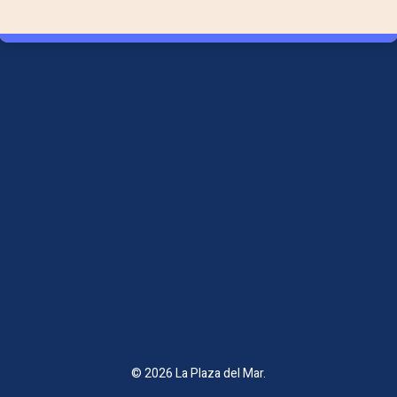
Aviso Legal
Política de Cookies
Política de Privacidad
Síguenos
© 2026 La Plaza del Mar.