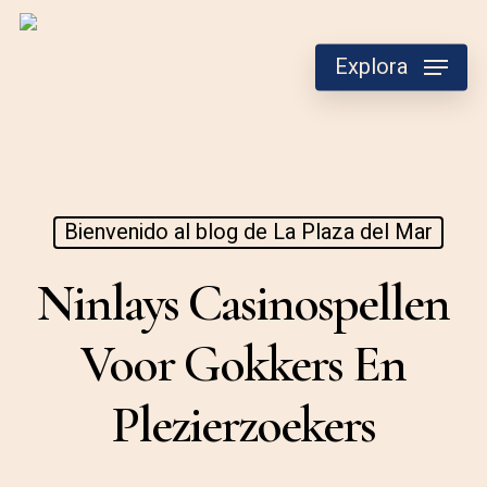
Skip
to
Explora
main
content
Bienvenido al blog de La Plaza del Mar
Ninlays Casinospellen
Voor Gokkers En
Plezierzoekers