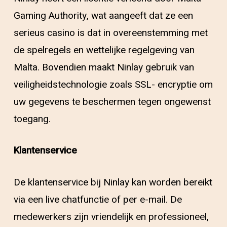
Gaming Authority, wat aangeeft dat ze een
serieus casino is dat in overeenstemming met
de spelregels en wettelijke regelgeving van
Malta. Bovendien maakt Ninlay gebruik van
veiligheidstechnologie zoals SSL- encryptie om
uw gegevens te beschermen tegen ongewenst
toegang.
Klantenservice
De klantenservice bij Ninlay kan worden bereikt
via een live chatfunctie of per e-mail. De
medewerkers zijn vriendelijk en professioneel,