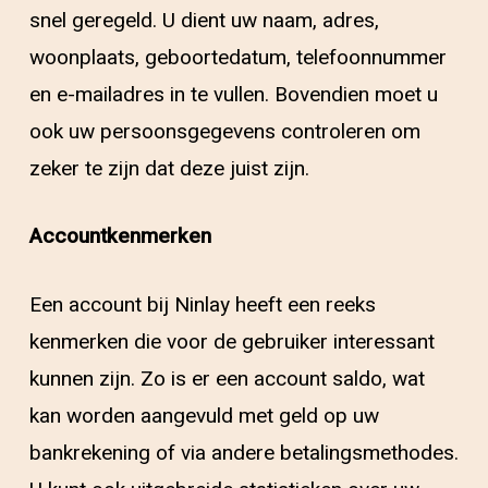
snel geregeld. U dient uw naam, adres,
woonplaats, geboortedatum, telefoonnummer
en e-mailadres in te vullen. Bovendien moet u
ook uw persoonsgegevens controleren om
zeker te zijn dat deze juist zijn.
Accountkenmerken
Een account bij Ninlay heeft een reeks
kenmerken die voor de gebruiker interessant
kunnen zijn. Zo is er een account saldo, wat
kan worden aangevuld met geld op uw
bankrekening of via andere betalingsmethodes.