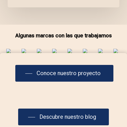
Algunas marcas con las que trabajamos
Conoce nuestro proyecto
Contáctanos
info@laplazadelmar.com
Descubre nuestro blog
615 29 36 06