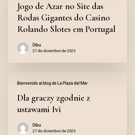
Jogo de Azar no Site das
Azar
no
Rodas Gigantes do Casino
Site
Rolando Slotes em Portugal
das
Dibu
Rodas
27 de diciembre de 2025
Gigantes
do
Dla
Casino
Bienvenido al blog de La Plaza del Mar
graczy
Rolando
Dla graczy zgodnie z
zgodnie
Slotes
z
em
ustawami Ivi
ustawami
Portugal
Dibu
Ivi
27 de diciembre de 2025