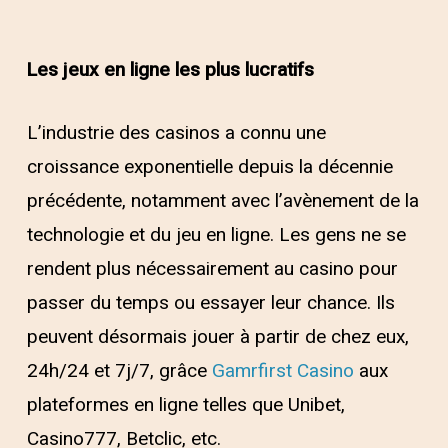
Les jeux en ligne les plus lucratifs
L’industrie des casinos a connu une
croissance exponentielle depuis la décennie
précédente, notamment avec l’avènement de la
technologie et du jeu en ligne. Les gens ne se
rendent plus nécessairement au casino pour
passer du temps ou essayer leur chance. Ils
peuvent désormais jouer à partir de chez eux,
24h/24 et 7j/7, grâce
Gamrfirst Casino
aux
plateformes en ligne telles que Unibet,
Casino777, Betclic, etc.