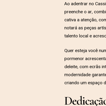
Ao adentrar no Cass
preenche o ar, comb
cativa a atenção, co
notará as peças art
talento local e acre
Quer esteja você num
pormenor acrescenta 
deleite, com ecrãs i
modernidade garante 
criando um espaço d
Dedicaçã