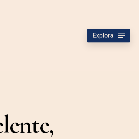
Explora
lente,