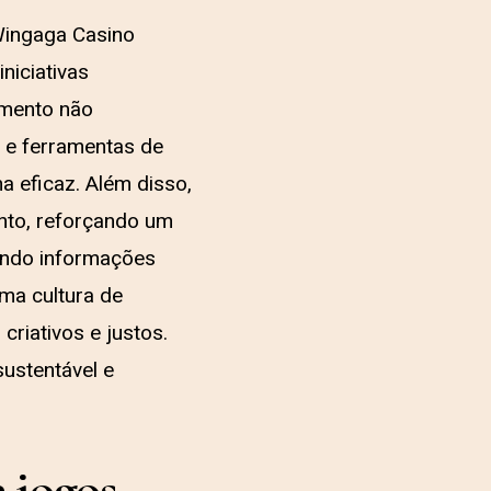
Wingaga Casino
niciativas
imento não
e ferramentas de
a eficaz. Além disso,
nto, reforçando um
endo informações
ma cultura de
riativos e justos.
sustentável e
 jogos