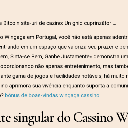
no Wingaga em Portugal, você não está apenas aden
entrando em um espaço que valoriza seu prazer e bem-
m, Sinta-se Bem, Ganhe Justamente» demonstra u
proporcionando não apenas entretenimento, mas també
te gama de jogos e facilidades notáveis, há muito 
ino aprimora sua vivência enquanto suporta a comuni
ê?
bónus de boas-vindas wingaga cassino
e singular do Cassino W