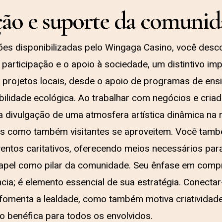
ção e suporte da comuni
ões disponibilizadas pelo Wingaga Casino, você desc
rticipação e o apoio à sociedade, um distintivo imp
 projetos locais, desde o apoio de programas de ensi
bilidade ecológica. Ao trabalhar com negócios e criad
 divulgação de uma atmosfera artística dinâmica na 
es como também visitantes se aproveitem. Você tamb
ntos caritativos, oferecendo meios necessários par
papel como pilar da comunidade. Seu ênfase em comp
ia; é elemento essencial de sua estratégia. Conecta
fomenta a lealdade, como também motiva criatividade
 benéfica para todos os envolvidos.