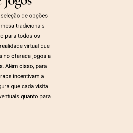
 seleção de opções
 mesa tradicionais
go para todos os
ealidade virtual que
ssino oferece jogos a
s. Além disso, para
raps incentivam a
ura que cada visita
eventuais quanto para