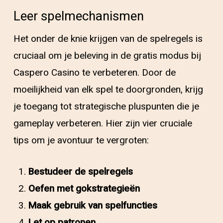
Leer spelmechanismen
Het onder de knie krijgen van de spelregels is
cruciaal om je beleving in de gratis modus bij
Caspero Casino te verbeteren. Door de
moeilijkheid van elk spel te doorgronden, krijg
je toegang tot strategische pluspunten die je
gameplay verbeteren. Hier zijn vier cruciale
tips om je avontuur te vergroten:
Bestudeer de spelregels
Oefen met gokstrategieën
Maak gebruik van spelfuncties
Let op patronen