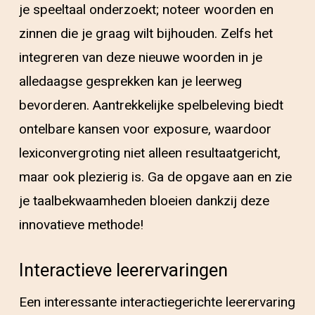
je speeltaal onderzoekt; noteer woorden en
zinnen die je graag wilt bijhouden. Zelfs het
integreren van deze nieuwe woorden in je
alledaagse gesprekken kan je leerweg
bevorderen. Aantrekkelijke spelbeleving biedt
ontelbare kansen voor exposure, waardoor
lexiconvergroting niet alleen resultaatgericht,
maar ook plezierig is. Ga de opgave aan en zie
je taalbekwaamheden bloeien dankzij deze
innovatieve methode!
Interactieve leerervaringen
Een interessante interactiegerichte leerervaring