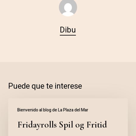
Dibu
Puede que te interese
Fridayrolls
Bienvenido al blog de La Plaza del Mar
Spil
Fridayrolls Spil og Fritid
og
Fritid