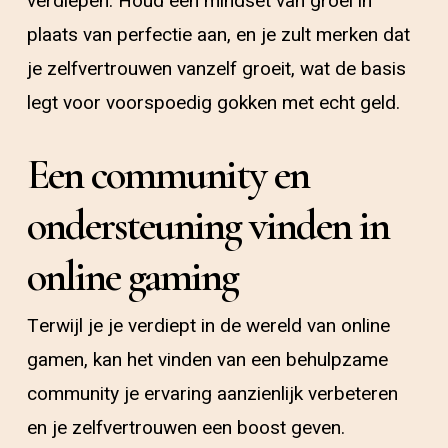
verdiepen. Houd een mindset van groei in
plaats van perfectie aan, en je zult merken dat
je zelfvertrouwen vanzelf groeit, wat de basis
legt voor voorspoedig gokken met echt geld.
Een community en
ondersteuning vinden in
online gaming
Terwijl je je verdiept in de wereld van online
gamen, kan het vinden van een behulpzame
community je ervaring aanzienlijk verbeteren
en je zelfvertrouwen een boost geven.