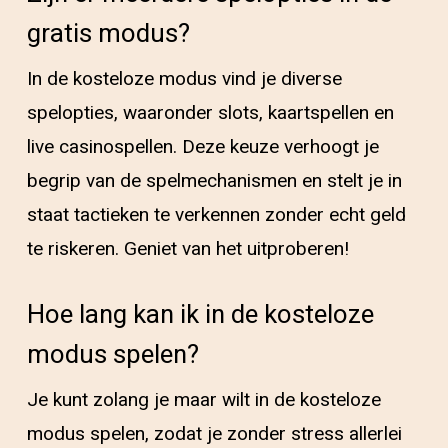
gratis modus?
In de kosteloze modus vind je diverse
spelopties, waaronder slots, kaartspellen en
live casinospellen. Deze keuze verhoogt je
begrip van de spelmechanismen en stelt je in
staat tactieken te verkennen zonder echt geld
te riskeren. Geniet van het uitproberen!
Hoe lang kan ik in de kosteloze
modus spelen?
Je kunt zolang je maar wilt in de kosteloze
modus spelen, zodat je zonder stress allerlei