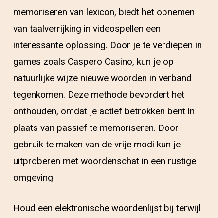
memoriseren van lexicon, biedt het opnemen
van taalverrijking in videospellen een
interessante oplossing. Door je te verdiepen in
games zoals Caspero Casino, kun je op
natuurlijke wijze nieuwe woorden in verband
tegenkomen. Deze methode bevordert het
onthouden, omdat je actief betrokken bent in
plaats van passief te memoriseren. Door
gebruik te maken van de vrije modi kun je
uitproberen met woordenschat in een rustige
omgeving.
Houd een elektronische woordenlijst bij terwijl