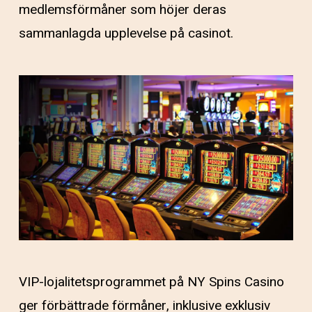
medlemsförmåner som höjer deras
sammanlagda upplevelse på casinot.
VIP-lojalitetsprogrammet på NY Spins Casino
ger förbättrade förmåner, inklusive exklusiv