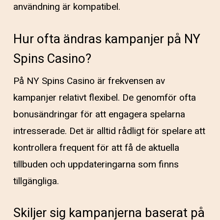
användning är kompatibel.
Hur ofta ändras kampanjer på NY
Spins Casino?
På NY Spins Casino är frekvensen av
kampanjer relativt flexibel. De genomför ofta
bonusändringar för att engagera spelarna
intresserade. Det är alltid rådligt för spelare att
kontrollera frequent för att få de aktuella
tillbuden och uppdateringarna som finns
tillgängliga.
Skiljer sig kampanjerna baserat på