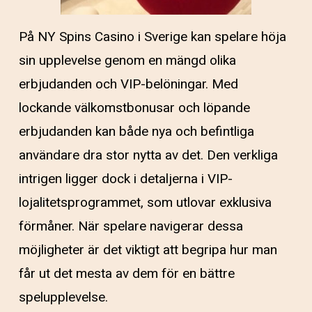
På NY Spins Casino i Sverige kan spelare höja
sin upplevelse genom en mängd olika
erbjudanden och VIP-belöningar. Med
lockande välkomstbonusar och löpande
erbjudanden kan både nya och befintliga
användare dra stor nytta av det. Den verkliga
intrigen ligger dock i detaljerna i VIP-
lojalitetsprogrammet, som utlovar exklusiva
förmåner. När spelare navigerar dessa
möjligheter är det viktigt att begripa hur man
får ut det mesta av dem för en bättre
spelupplevelse.