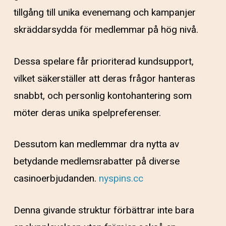
tillgång till unika evenemang och kampanjer
skräddarsydda för medlemmar på hög nivå.
Dessa spelare får prioriterad kundsupport,
vilket säkerställer att deras frågor hanteras
snabbt, och personlig kontohantering som
möter deras unika spelpreferenser.
Dessutom kan medlemmar dra nytta av
betydande medlemsrabatter på diverse
casinoerbjudanden.
nyspins.cc
Denna givande struktur förbättrar inte bara