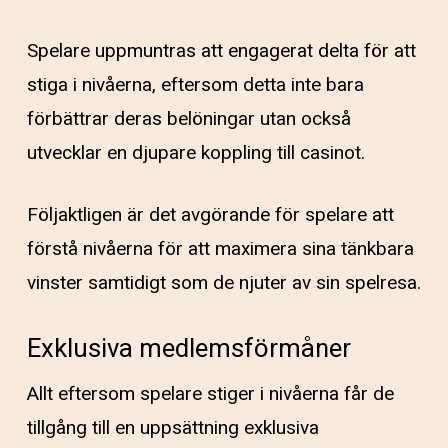
Spelare uppmuntras att engagerat delta för att
stiga i nivåerna, eftersom detta inte bara
förbättrar deras belöningar utan också
utvecklar en djupare koppling till casinot.
Följaktligen är det avgörande för spelare att
förstå nivåerna för att maximera sina tänkbara
vinster samtidigt som de njuter av sin spelresa.
Exklusiva medlemsförmåner
Allt eftersom spelare stiger i nivåerna får de
tillgång till en uppsättning exklusiva