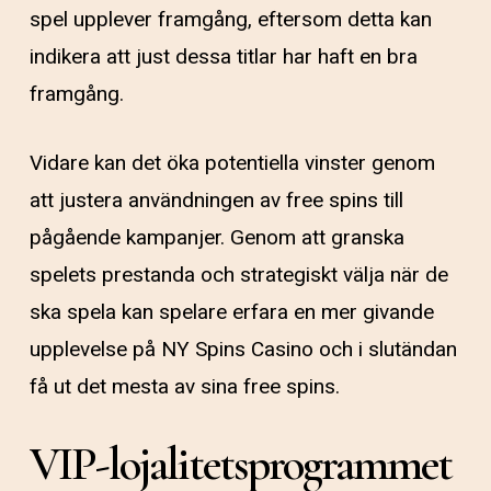
spel upplever framgång, eftersom detta kan
indikera att just dessa titlar har haft en bra
framgång.
Vidare kan det öka potentiella vinster genom
att justera användningen av free spins till
pågående kampanjer. Genom att granska
spelets prestanda och strategiskt välja när de
ska spela kan spelare erfara en mer givande
upplevelse på NY Spins Casino och i slutändan
få ut det mesta av sina free spins.
VIP-lojalitetsprogrammet