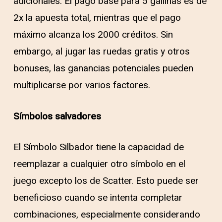
adicionales. El pago base para 5 gallinas es de
2x la apuesta total, mientras que el pago
máximo alcanza los 2000 créditos. Sin
embargo, al jugar las ruedas gratis y otros
bonuses, las ganancias potenciales pueden
multiplicarse por varios factores.
Símbolos salvadores
El Símbolo Silbador tiene la capacidad de
reemplazar a cualquier otro símbolo en el
juego excepto los de Scatter. Esto puede ser
beneficioso cuando se intenta completar
combinaciones, especialmente considerando