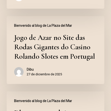
Jogo
Bienvenido al blog de La Plaza del Mar
de
Jogo de Azar no Site das
Azar
no
Rodas Gigantes do Casino
Site
Rolando Slotes em Portugal
das
Dibu
Rodas
27 de diciembre de 2025
Gigantes
do
Dla
Casino
Bienvenido al blog de La Plaza del Mar
graczy
Rolando