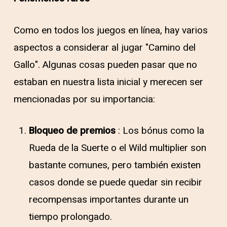
Como en todos los juegos en línea, hay varios
aspectos a considerar al jugar "Camino del
Gallo". Algunas cosas pueden pasar que no
estaban en nuestra lista inicial y merecen ser
mencionadas por su importancia:
Bloqueo de premios
: Los bónus como la
Rueda de la Suerte o el Wild multiplier son
bastante comunes, pero también existen
casos donde se puede quedar sin recibir
recompensas importantes durante un
tiempo prolongado.