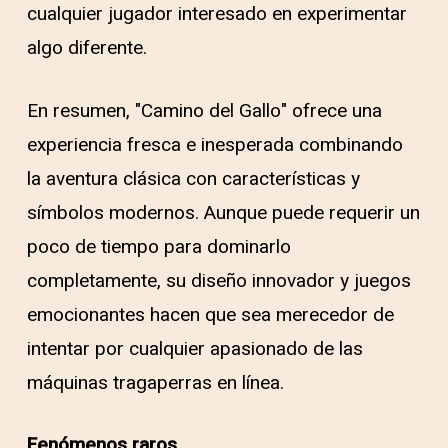
cualquier jugador interesado en experimentar
algo diferente.
En resumen, "Camino del Gallo" ofrece una
experiencia fresca e inesperada combinando
la aventura clásica con características y
símbolos modernos. Aunque puede requerir un
poco de tiempo para dominarlo
completamente, su diseño innovador y juegos
emocionantes hacen que sea merecedor de
intentar por cualquier apasionado de las
máquinas tragaperras en línea.
Fenómenos raros