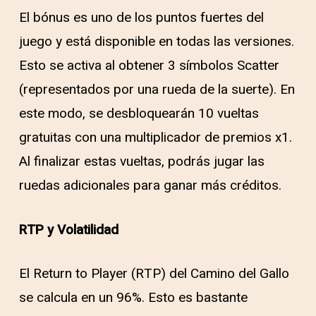
El bónus es uno de los puntos fuertes del
juego y está disponible en todas las versiones.
Esto se activa al obtener 3 símbolos Scatter
(representados por una rueda de la suerte). En
este modo, se desbloquearán 10 vueltas
gratuitas con una multiplicador de premios x1.
Al finalizar estas vueltas, podrás jugar las
ruedas adicionales para ganar más créditos.
RTP y Volatilidad
El Return to Player (RTP) del Camino del Gallo
se calcula en un 96%. Esto es bastante