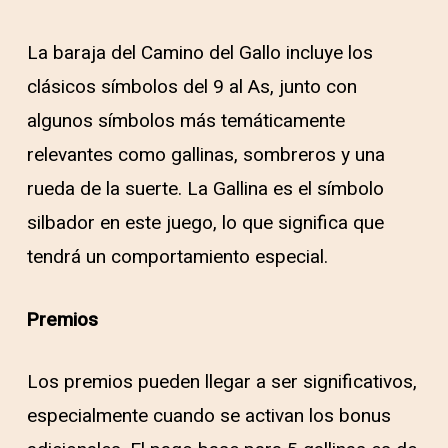
La baraja del Camino del Gallo incluye los
clásicos símbolos del 9 al As, junto con
algunos símbolos más temáticamente
relevantes como gallinas, sombreros y una
rueda de la suerte. La Gallina es el símbolo
silbador en este juego, lo que significa que
tendrá un comportamiento especial.
Premios
Los premios pueden llegar a ser significativos,
especialmente cuando se activan los bonus