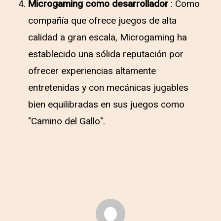
Microgaming como desarrollador
: Como
compañía que ofrece juegos de alta
calidad a gran escala, Microgaming ha
establecido una sólida reputación por
ofrecer experiencias altamente
entretenidas y con mecánicas jugables
bien equilibradas en sus juegos como
"Camino del Gallo".