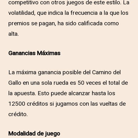
competitivo con otros juegos de este estilo. La
volatilidad, que indica la frecuencia a la que los
premios se pagan, ha sido calificada como
alta.
Ganancias Máximas
La máxima ganancia posible del Camino del
Gallo en una sola rueda es 50 veces el total de
la apuesta. Esto puede alcanzar hasta los
12500 créditos si jugamos con las vueltas de
crédito.
Modalidad de juego