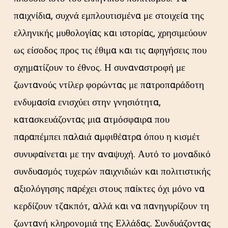
παιχνίδια, συχνά εμπλουτισμένα με στοιχεία της
ελληνικής μυθολογίας και ιστορίας, χρησιμεύουν
ως είσοδος προς τις έθιμα και τις αφηγήσεις που
σχηματίζουν το έθνος. Η συναναστροφή με
ζωντανούς ντίλερ φορώντας με πατροπαράδοτη
ενδυμασία ενισχύει στην γνησιότητα,
κατασκευάζοντας μια ατμόσφαιρα που
παραπέμπει παλαιά αμφιθέατρα όπου η κισμέτ
συνυφαίνεται με την αναψυχή. Αυτό το μοναδικό
συνδυασμός τυχερών παιχνιδιών και πολιτιστικής
αξιολόγησης παρέχει στους παίκτες όχι μόνο να
κερδίζουν τζακπότ, αλλά και να πανηγυρίζουν τη
ζωντανή κληρονομιά της Ελλάδας. Συνδυάζοντας