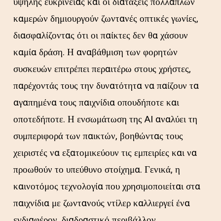
υψηλής ευκρίνειας και οι διατάξεις πολλαπλών
καμερών δημιουργούν ζωντανές οπτικές γωνίες,
διασφαλίζοντας ότι οι παίκτες δεν θα χάσουν
καμία δράση. Η αναβάθμιση των φορητών
συσκευών επιτρέπει περαιτέρω στους χρήστες,
παρέχοντάς τους την δυνατότητα να παίζουν τα
αγαπημένα τους παιχνίδια οπουδήποτε και
οποτεδήποτε. Η ενσωμάτωση της AI αναλύει τη
συμπεριφορά των παικτών, βοηθώντας τους
χειριστές να εξατομικεύουν τις εμπειρίες και να
προωθούν το υπεύθυνο στοίχημα. Γενικά, η
καινοτόμος τεχνολογία που χρησιμοποιείται στα
παιχνίδια με ζωντανούς ντίλερ καλλιεργεί ένα
ενδιαφέρον, διαδραστικό περιβάλλον