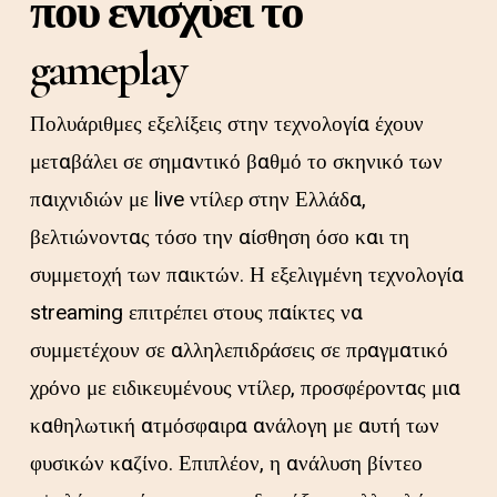
που ενισχύει το
gameplay
Πολυάριθμες εξελίξεις στην τεχνολογία έχουν
μεταβάλει σε σημαντικό βαθμό το σκηνικό των
παιχνιδιών με live ντίλερ στην Ελλάδα,
βελτιώνοντας τόσο την αίσθηση όσο και τη
συμμετοχή των παικτών. Η εξελιγμένη τεχνολογία
streaming επιτρέπει στους παίκτες να
συμμετέχουν σε αλληλεπιδράσεις σε πραγματικό
χρόνο με ειδικευμένους ντίλερ, προσφέροντας μια
καθηλωτική ατμόσφαιρα ανάλογη με αυτή των
φυσικών καζίνο. Επιπλέον, η ανάλυση βίντεο