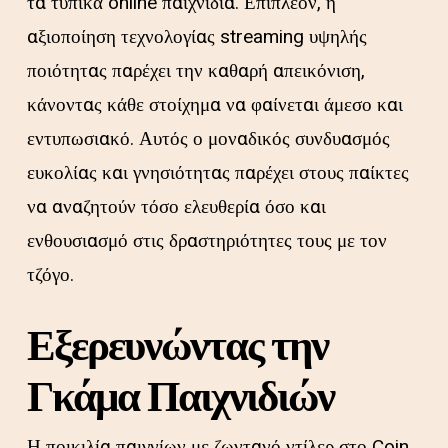
τα τυπικά online παιχνίδια. Επιπλέον, η
αξιοποίηση τεχνολογίας streaming υψηλής
ποιότητας παρέχει την καθαρή απεικόνιση,
κάνοντας κάθε στοίχημα να φαίνεται άμεσο και
εντυπωσιακό. Αυτός ο μοναδικός συνδυασμός
ευκολίας και γνησιότητας παρέχει στους παίκτες
να αναζητούν τόσο ελευθερία όσο και
ενθουσιασμό στις δραστηριότητες τους με τον
τζόγο.
Εξερευνώντας την
Γκάμα Παιχνιδιών
Η ποικιλία παιγνίων με ζωντανό ντίλερ στο Coin