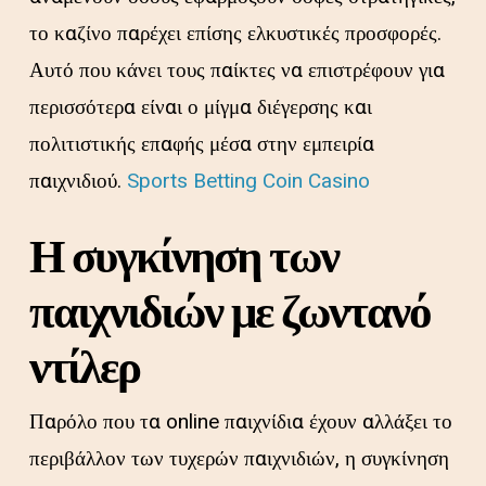
το καζίνο παρέχει επίσης ελκυστικές προσφορές.
Αυτό που κάνει τους παίκτες να επιστρέφουν για
περισσότερα είναι ο μίγμα διέγερσης και
πολιτιστικής επαφής μέσα στην εμπειρία
παιχνιδιού.
Sports Betting Coin Casino
Η συγκίνηση των
παιχνιδιών με ζωντανό
ντίλερ
Παρόλο που τα online παιχνίδια έχουν αλλάξει το
περιβάλλον των τυχερών παιχνιδιών, η συγκίνηση