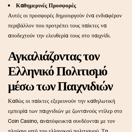
Καθημερινές Προσφορές
Αυτές οι προσφορές δημιουργούν ένα ενδιαφέρον
περιβάλλον που προτρέπει τους παίκτες να
αποδεχτούν την ελευθερία τους στο παιχνίδι.
Αγκαλιάζοντας τον
Ελληνικό Πολιτισμό
μέσω των Παιχνιδιών
Καθώς οι παίκτες εξερευνούν την καθηλωτική
εμπειρία των παιχνιδιών με ζωντανούς ντίλερ στο
Coin Casino, αναπόφευκτα συνδέονται με τον
πλούσιο ιστό του ελληνικού πολιτισμού. Τα