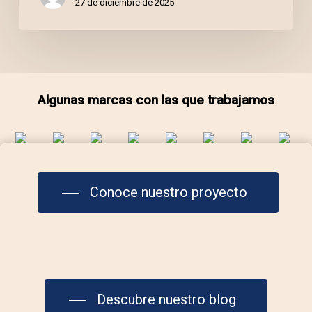
27 de diciembre de 2025
Algunas marcas con las que trabajamos
Conoce nuestro proyecto
Contáctanos
info@laplazadelmar.com
Descubre nuestro blog