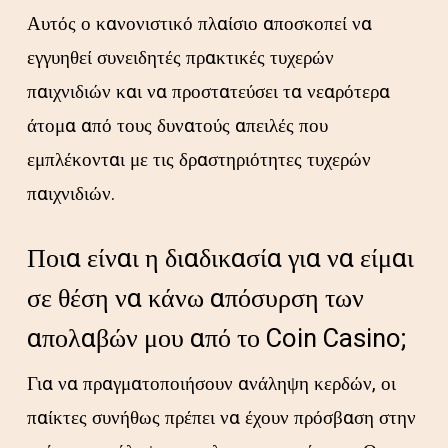
Αυτός ο κανονιστικό πλαίσιο αποσκοπεί να
εγγυηθεί συνειδητές πρακτικές τυχερών
παιχνιδιών και να προστατεύσει τα νεαρότερα
άτομα από τους δυνατούς απειλές που
εμπλέκονται με τις δραστηριότητες τυχερών
παιχνιδιών.
Ποια είναι η διαδικασία για να είμαι
σε θέση να κάνω απόσυρση των
απολαβών μου από το Coin Casino;
Για να πραγματοποιήσουν ανάληψη κερδών, οι
παίκτες συνήθως πρέπει να έχουν πρόσβαση στην