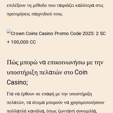
επιλέξουν τη μέθοδο που ταιριάζει καλύτερα στις
προτιμήσεις παιχνιδιού τους.
Πώς μπορώ να επικοινωνήσω με την
υποστήριξη πελατών στο Coin
Casino;
Για να έρθουν σε επαφή με την υποστήριξη
πελατών, τα άτομα μπορούν να χρησιμοποιήσουν
πολλαπλά κανάλια, όπως ζωντανή συνομιλία,