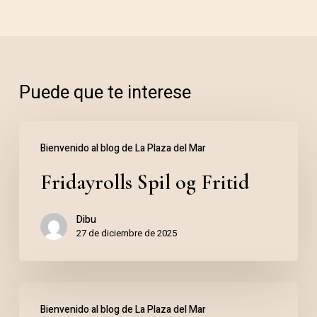
Puede que te interese
Fridayrolls
Bienvenido al blog de La Plaza del Mar
Spil
Fridayrolls Spil og Fritid
og
Fritid
Dibu
27 de diciembre de 2025
Jogo
Bienvenido al blog de La Plaza del Mar