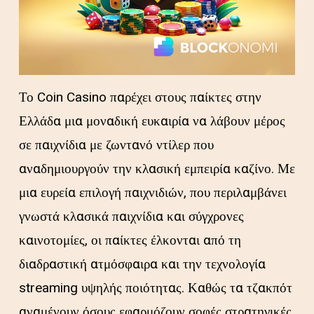
Το Coin Casino παρέχει στους παίκτες στην
Ελλάδα μια μοναδική ευκαιρία να λάβουν μέρος
σε παιχνίδια με ζωντανό ντίλερ που
αναδημιουργούν την κλασική εμπειρία καζίνο. Με
μια ευρεία επιλογή παιχνιδιών, που περιλαμβάνει
γνωστά κλασικά παιχνίδια και σύγχρονες
καινοτομίες, οι παίκτες έλκονται από τη
διαδραστική ατμόσφαιρα και την τεχνολογία
streaming υψηλής ποιότητας. Καθώς τα τζακπότ
αναμένουν όσους εφαρμόζουν σοφές στρατηγικές,