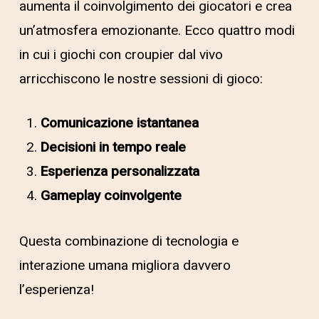
aumenta il coinvolgimento dei giocatori e crea
un’atmosfera emozionante. Ecco quattro modi
in cui i giochi con croupier dal vivo
arricchiscono le nostre sessioni di gioco:
Comunicazione istantanea
Decisioni in tempo reale
Esperienza personalizzata
Gameplay coinvolgente
Questa combinazione di tecnologia e
interazione umana migliora davvero
l’esperienza!