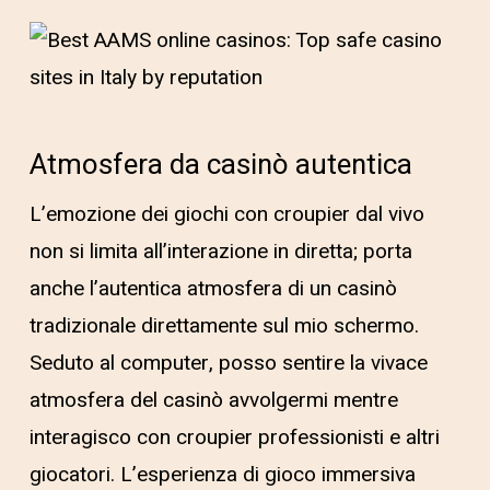
Atmosfera da casinò autentica
L’emozione dei giochi con croupier dal vivo
non si limita all’interazione in diretta; porta
anche l’autentica atmosfera di un casinò
tradizionale direttamente sul mio schermo.
Seduto al computer, posso sentire la vivace
atmosfera del casinò avvolgermi mentre
interagisco con croupier professionisti e altri
giocatori. L’esperienza di gioco immersiva