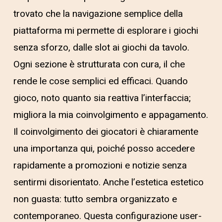
trovato che la navigazione semplice della
piattaforma mi permette di esplorare i giochi
senza sforzo, dalle slot ai giochi da tavolo.
Ogni sezione è strutturata con cura, il che
rende le cose semplici ed efficaci. Quando
gioco, noto quanto sia reattiva l’interfaccia;
migliora la mia coinvolgimento e appagamento.
Il coinvolgimento dei giocatori è chiaramente
una importanza qui, poiché posso accedere
rapidamente a promozioni e notizie senza
sentirmi disorientato. Anche l’estetica estetico
non guasta: tutto sembra organizzato e
contemporaneo. Questa configurazione user-