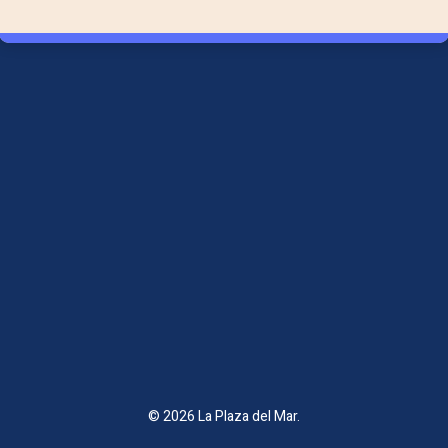
Aviso Legal
Política de Cookies
Política de Privacidad
Síguenos
© 2026 La Plaza del Mar.