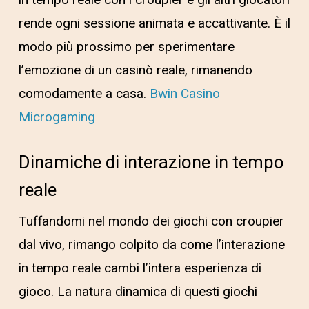
in tempo reale con i croupier e gli altri giocatori
rende ogni sessione animata e accattivante. È il
modo più prossimo per sperimentare
l’emozione di un casinò reale, rimanendo
comodamente a casa.
Bwin Casino
Microgaming
Dinamiche di interazione in tempo
reale
Tuffandomi nel mondo dei giochi con croupier
dal vivo, rimango colpito da come l’interazione
in tempo reale cambi l’intera esperienza di
gioco. La natura dinamica di questi giochi