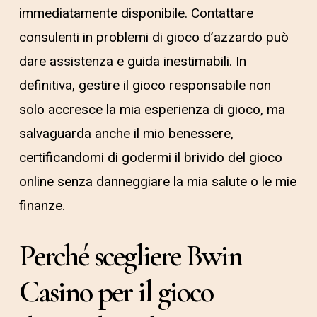
immediatamente disponibile. Contattare
consulenti in problemi di gioco d’azzardo può
dare assistenza e guida inestimabili. In
definitiva, gestire il gioco responsabile non
solo accresce la mia esperienza di gioco, ma
salvaguarda anche il mio benessere,
certificandomi di godermi il brivido del gioco
online senza danneggiare la mia salute o le mie
finanze.
Perché scegliere Bwin
Casino per il gioco