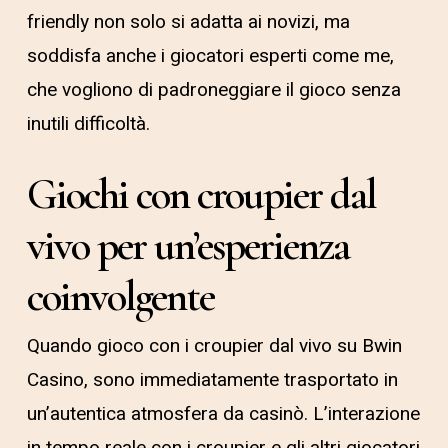
friendly non solo si adatta ai novizi, ma
soddisfa anche i giocatori esperti come me,
che vogliono di padroneggiare il gioco senza
inutili difficoltà.
Giochi con croupier dal
vivo per un’esperienza
coinvolgente
Quando gioco con i croupier dal vivo su Bwin
Casino, sono immediatamente trasportato in
un’autentica atmosfera da casinò. L’interazione