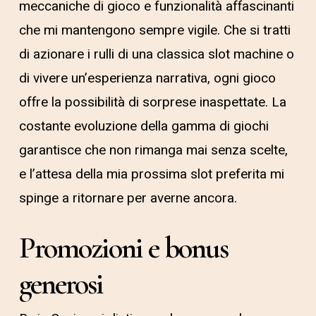
meccaniche di gioco e funzionalità affascinanti
che mi mantengono sempre vigile. Che si tratti
di azionare i rulli di una classica slot machine o
di vivere un’esperienza narrativa, ogni gioco
offre la possibilità di sorprese inaspettate. La
costante evoluzione della gamma di giochi
garantisce che non rimanga mai senza scelte,
e l’attesa della mia prossima slot preferita mi
spinge a ritornare per averne ancora.
Promozioni e bonus
generosi