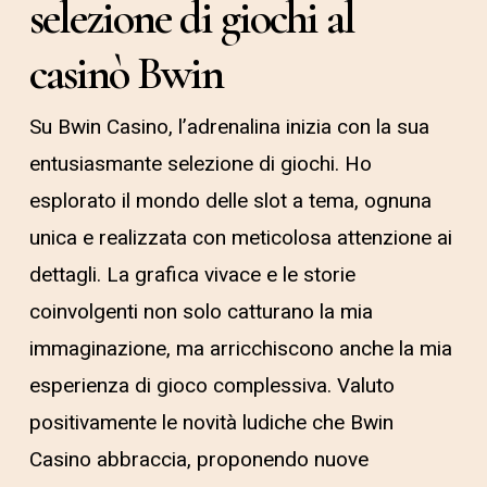
selezione di giochi al
casinò Bwin
Su Bwin Casino, l’adrenalina inizia con la sua
entusiasmante selezione di giochi. Ho
esplorato il mondo delle slot a tema, ognuna
unica e realizzata con meticolosa attenzione ai
dettagli. La grafica vivace e le storie
coinvolgenti non solo catturano la mia
immaginazione, ma arricchiscono anche la mia
esperienza di gioco complessiva. Valuto
positivamente le novità ludiche che Bwin
Casino abbraccia, proponendo nuove