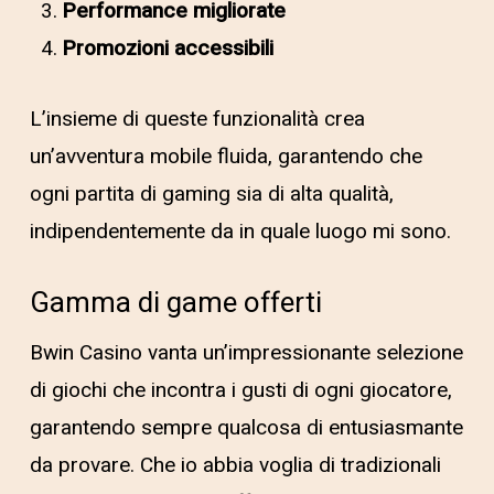
Performance migliorate
Promozioni accessibili
L’insieme di queste funzionalità crea
un’avventura mobile fluida, garantendo che
ogni partita di gaming sia di alta qualità,
indipendentemente da in quale luogo mi sono.
Gamma di game offerti
Bwin Casino vanta un’impressionante selezione
di giochi che incontra i gusti di ogni giocatore,
garantendo sempre qualcosa di entusiasmante
da provare. Che io abbia voglia di tradizionali