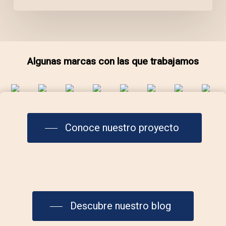
Algunas marcas con las que trabajamos
Conoce nuestro proyecto
Contáctanos
info@laplazadelmar.com
Descubre nuestro blog
615 29 36 06