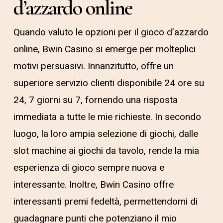
d’azzardo online
Quando valuto le opzioni per il gioco d’azzardo
online, Bwin Casino si emerge per molteplici
motivi persuasivi. Innanzitutto, offre un
superiore servizio clienti disponibile 24 ore su
24, 7 giorni su 7, fornendo una risposta
immediata a tutte le mie richieste. In secondo
luogo, la loro ampia selezione di giochi, dalle
slot machine ai giochi da tavolo, rende la mia
esperienza di gioco sempre nuova e
interessante. Inoltre, Bwin Casino offre
interessanti premi fedeltà, permettendomi di
guadagnare punti che potenziano il mio