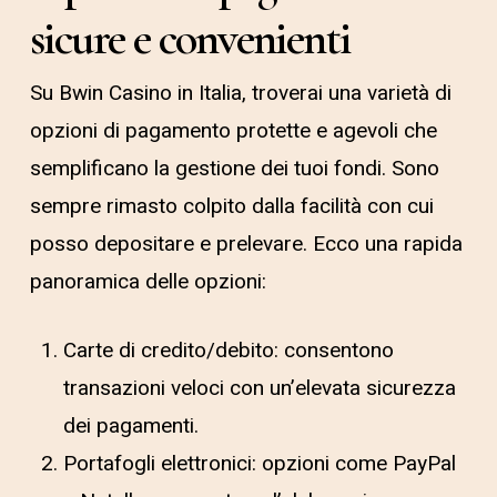
sicure e convenienti
Su Bwin Casino in Italia, troverai una varietà di
opzioni di pagamento protette e agevoli che
semplificano la gestione dei tuoi fondi. Sono
sempre rimasto colpito dalla facilità con cui
posso depositare e prelevare. Ecco una rapida
panoramica delle opzioni:
Carte di credito/debito: consentono
transazioni veloci con un’elevata sicurezza
dei pagamenti.
Portafogli elettronici: opzioni come PayPal