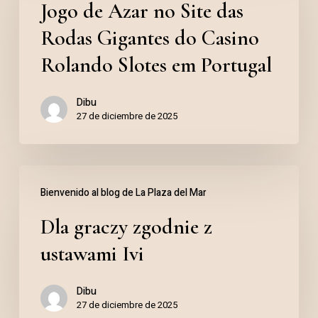
Jogo de Azar no Site das
Azar
no
Rodas Gigantes do Casino
Site
Rolando Slotes em Portugal
das
Dibu
Rodas
27 de diciembre de 2025
Gigantes
do
Dla
Casino
Bienvenido al blog de La Plaza del Mar
graczy
Rolando
Dla graczy zgodnie z
zgodnie
Slotes
z
em
ustawami Ivi
ustawami
Portugal
Dibu
Ivi
27 de diciembre de 2025