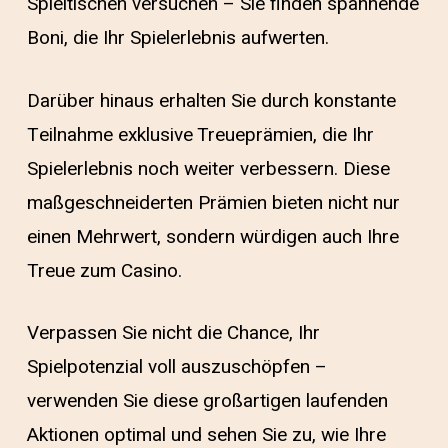
Spieltischen versuchen – Sie finden spannende
Boni, die Ihr Spielerlebnis aufwerten.
Darüber hinaus erhalten Sie durch konstante
Teilnahme exklusive Treueprämien, die Ihr
Spielerlebnis noch weiter verbessern. Diese
maßgeschneiderten Prämien bieten nicht nur
einen Mehrwert, sondern würdigen auch Ihre
Treue zum Casino.
Verpassen Sie nicht die Chance, Ihr
Spielpotenzial voll auszuschöpfen –
verwenden Sie diese großartigen laufenden
Aktionen optimal und sehen Sie zu, wie Ihre