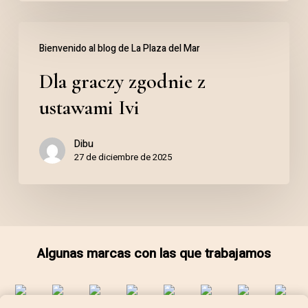
do
Dla
Casino
Bienvenido al blog de La Plaza del Mar
graczy
Rolando
Dla graczy zgodnie z
zgodnie
Slotes
z
em
ustawami Ivi
ustawami
Portugal
Dibu
Ivi
27 de diciembre de 2025
Algunas marcas con las que trabajamos