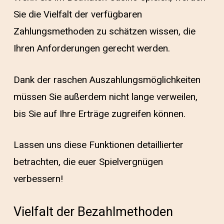
Sie die Vielfalt der verfügbaren
Zahlungsmethoden zu schätzen wissen, die
Ihren Anforderungen gerecht werden.
Dank der raschen Auszahlungsmöglichkeiten
müssen Sie außerdem nicht lange verweilen,
bis Sie auf Ihre Erträge zugreifen können.
Lassen uns diese Funktionen detaillierter
betrachten, die euer Spielvergnügen
verbessern!
Vielfalt der Bezahlmethoden