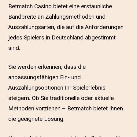
Betmatch Casino bietet eine erstaunliche
Bandbreite an Zahlungsmethoden und
Auszahlungsarten, die auf die Anforderungen
jedes Spielers in Deutschland abgestimmt
sind.
Sie werden erkennen, dass die
anpassungsfähigen Ein- und
Auszahlungsoptionen Ihr Spielerlebnis
steigern. Ob Sie traditionelle oder aktuelle
Methoden vorziehen – Betmatch bietet Ihnen
die geeignete Lösung.