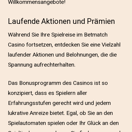
Willkommensangebote!
Laufende Aktionen und Prämien
Während Sie Ihre Spielreise im Betmatch
Casino fortsetzen, entdecken Sie eine Vielzahl
laufender Aktionen und Belohnungen, die die
Spannung aufrechterhalten.
Das Bonusprogramm des Casinos ist so
konzipiert, dass es Spielern aller
Erfahrungsstufen gerecht wird und jedem
lukrative Anreize bietet. Egal, ob Sie an den
Spielautomaten spielen oder Ihr Glück an den