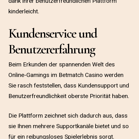
dank ihrer benutzerfreundlichen Plattform
kinderleicht.
Kundenservice und
Benutzererfahrung
Beim Erkunden der spannenden Welt des
Online-Gamings im Betmatch Casino werden
Sie rasch feststellen, dass Kundensupport und
Benutzerfreundlichkeit oberste Priorität haben.
Die Plattform zeichnet sich dadurch aus, dass
sie Ihnen mehrere Supportkanäle bietet und so
für ein reibungsloses Spielerlebnis sorgt.