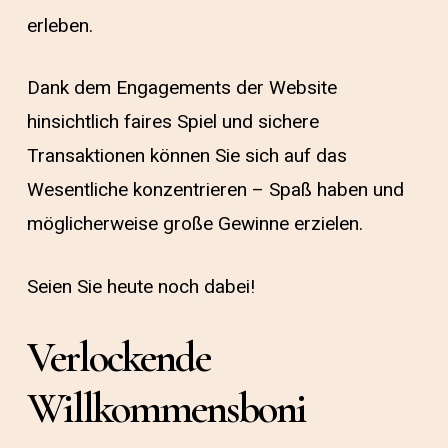
erleben.
Dank dem Engagements der Website
hinsichtlich faires Spiel und sichere
Transaktionen können Sie sich auf das
Wesentliche konzentrieren – Spaß haben und
möglicherweise große Gewinne erzielen.
Seien Sie heute noch dabei!
Verlockende
Willkommensboni