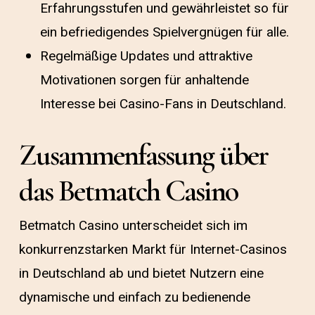
Erfahrungsstufen und gewährleistet so für
ein befriedigendes Spielvergnügen für alle.
Regelmäßige Updates und attraktive
Motivationen sorgen für anhaltende
Interesse bei Casino-Fans in Deutschland.
Zusammenfassung über
das Betmatch Casino
Betmatch Casino unterscheidet sich im
konkurrenzstarken Markt für Internet-Casinos
in Deutschland ab und bietet Nutzern eine
dynamische und einfach zu bedienende