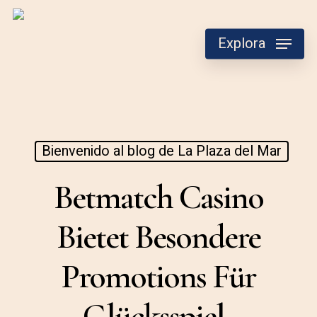
Skip
to
Explora
main
content
Bienvenido al blog de La Plaza del Mar
Betmatch Casino
Bietet Besondere
Promotions Für
Glücksspiel-