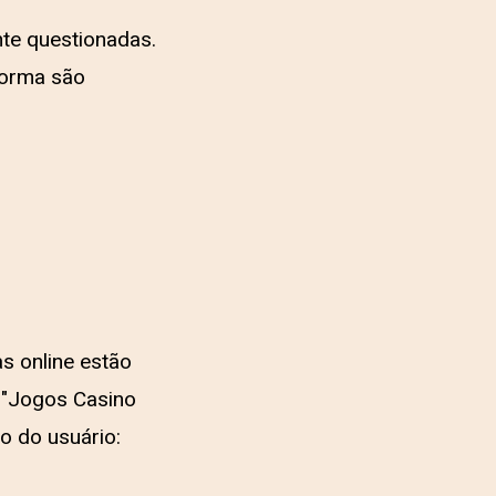
nte questionadas.
forma são
s online estão
 "Jogos Casino
vo do usuário: