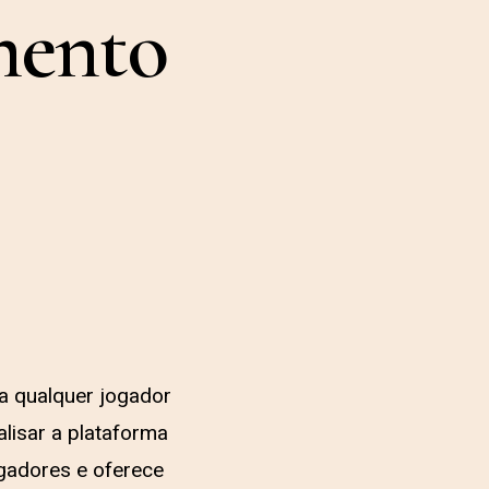
mento
ra qualquer jogador
alisar a plataforma
ogadores e oferece