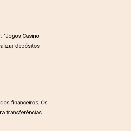
r. "Jogos Casino
alizar depósitos
dos financeiros. Os
a transferências