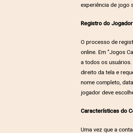
experiência de jogo s
Registro do Jogador
O processo de regis
online. Em "Jogos Ca
a todos os usuários.
direito da tela e re
nome completo, data 
jogador deve escolhe
Características do C
Uma vez que a conta 