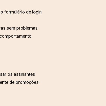
o formulário de login
eiras sem problemas.
eu comportamento
sar os assinantes
raente de promoções: