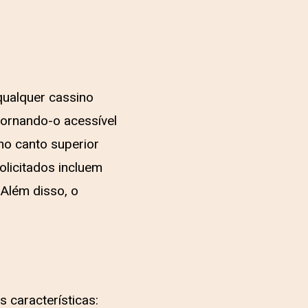
qualquer cassino
tornando-o acessível
no canto superior
olicitados incluem
 Além disso, o
 características: