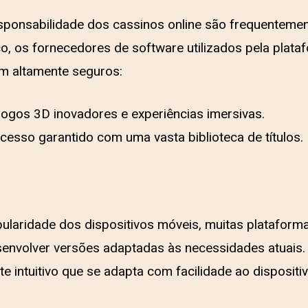
esponsabilidade dos cassinos online são frequenteme
o, os fornecedores de software utilizados pela plata
m altamente seguros:
 jogos 3D inovadores e experiências imersivas.
ucesso garantido com uma vasta biblioteca de títulos.
laridade dos dispositivos móveis, muitas plataforma
senvolver versões adaptadas às necessidades atuais.
te intuitivo que se adapta com facilidade ao dispositi