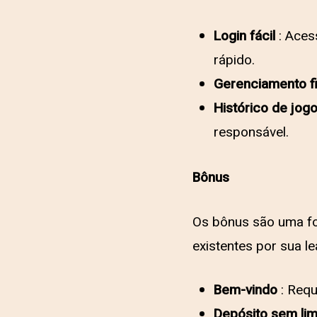
Login fácil
: Aces
rápido.
Gerenciamento f
Histórico de jog
responsável.
Bônus
Os bônus são uma fo
existentes por sua l
Bem-vindo
: Req
Depósito sem lim