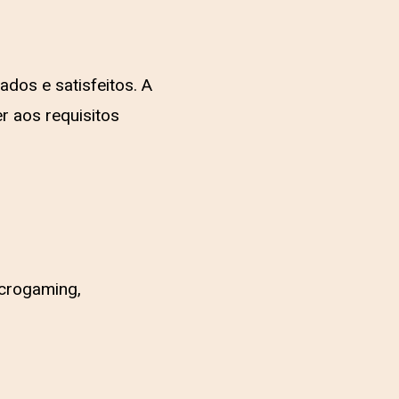
dos e satisfeitos. A
r aos requisitos
crogaming,