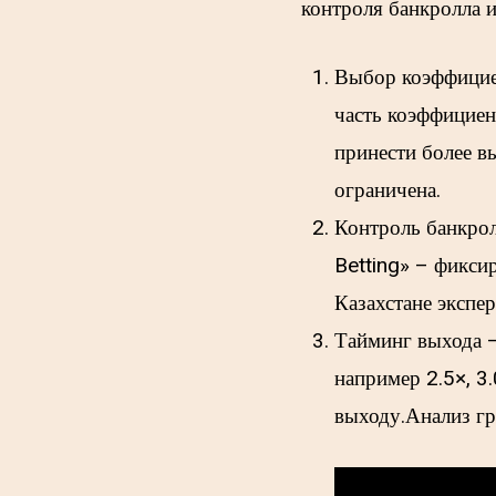
контроля банкролла и
Выбор коэффицие
часть коэффициен
принести более в
ограничена.
Контроль банкрол
Betting» – фикси
Казахстане экспе
Тайминг выхода 
например 2.5×, 3.
выходу.Анализ гр