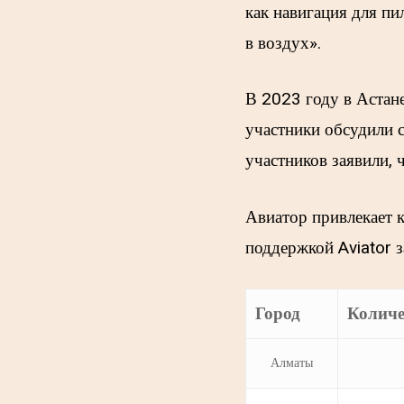
как навигация для пи
в воздух».
В 2023 году в Астане
участники обсудили с
участников заявили, 
Авиатор привлекает к
поддержкой Aviator 
Город
Количе
Алматы