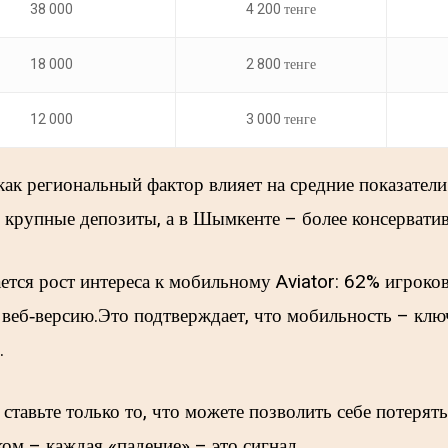
38 000
4 200 тенге
18 000
2 800 тенге
12 000
3 000 тенге
как региональный фактор влияет на средние показател
 крупные депозиты, а в Шымкенте – более консерватив
ется рост интереса к мобильному Aviator: 62% игроко
 веб‑версию.Это подтверждает, что мобильность – клю
.
ставьте только то, что можете позволить себе потерять
ом – каждая «падение» – это сигнал.