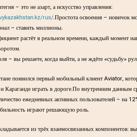
тегия – это не азарт, а искусство управления:
yvykazakhstan.kz/rus/
.Простота освоения – новичок мо
онал – ставить миллионы.
ициент растёт в реальном времени, каждый момент нап
оротом.
я – вы решаете, когда выйти, а не ждёте «судьбу» рул
стане появился первый мобильный клиент Aviator, кот
и Караганде играть в дороге.По внутренним данным ср
оличество ежедневных активных пользователей – на 12
обильность играют решающую роль.
складывается из трёх взаимосвязанных компонентов: в