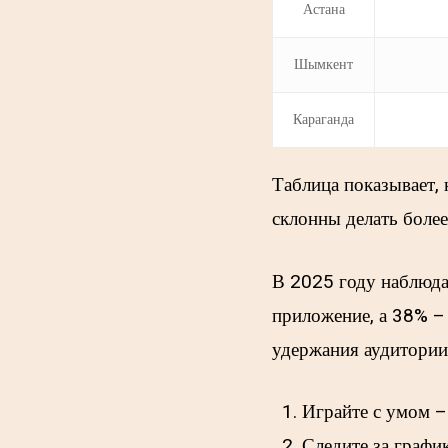
Астана
Шымкент
Караганда
Таблица показывает, 
склонны делать более
В 2025 году наблюда
приложение, а 38% –
удержания аудитории
Играйте с умом – 
Следите за график