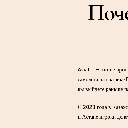
Поч
Aviator – это не прос
самолёта на графике.
вы выйдете раньше па
С 2023 года в Казах
и Астане игроки деля