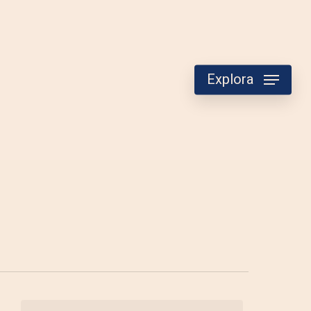
Explora