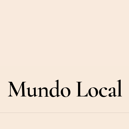
Mundo Local