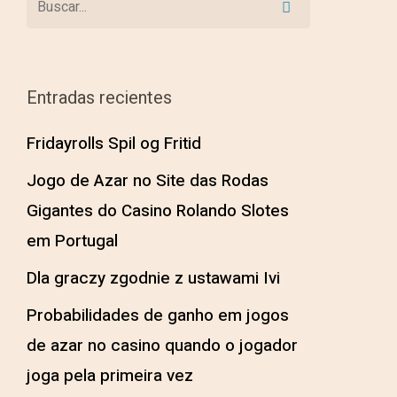
Entradas recientes
Fridayrolls Spil og Fritid
Jogo de Azar no Site das Rodas
Gigantes do Casino Rolando Slotes
em Portugal
Dla graczy zgodnie z ustawami Ivi
Probabilidades de ganho em jogos
de azar no casino quando o jogador
joga pela primeira vez