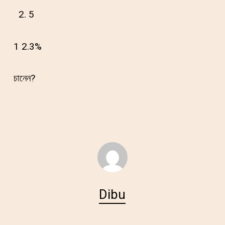
5
1 2.3%
চানেন?
Dibu