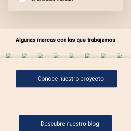
Algunas marcas con las que trabajamos
Conoce nuestro proyecto
Contáctanos
info@laplazadelmar.com
Descubre nuestro blog