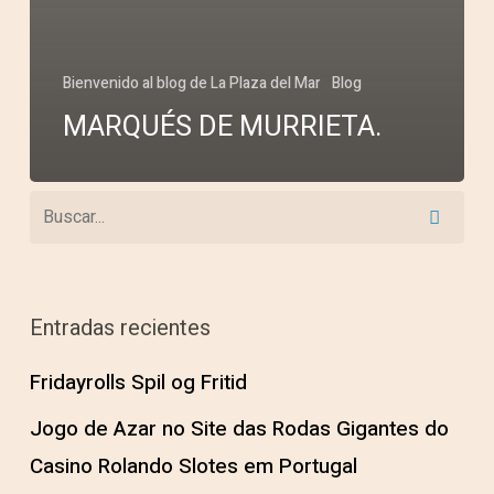
Bienvenido al blog de La Plaza del Mar
Blog
MARQUÉS DE MURRIETA.
Entradas recientes
Fridayrolls Spil og Fritid
Jogo de Azar no Site das Rodas Gigantes do
Casino Rolando Slotes em Portugal