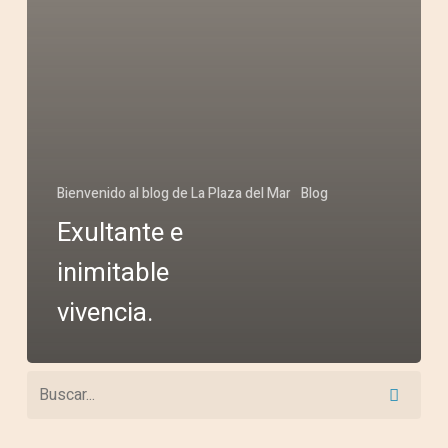
Bienvenido al blog de La Plaza del Mar
Blog
Exultante e
inimitable
vivencia.