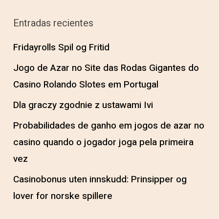
Entradas recientes
Fridayrolls Spil og Fritid
Jogo de Azar no Site das Rodas Gigantes do
Casino Rolando Slotes em Portugal
Dla graczy zgodnie z ustawami Ivi
Probabilidades de ganho em jogos de azar no
casino quando o jogador joga pela primeira
vez
Casinobonus uten innskudd: Prinsipper og
lover for norske spillere