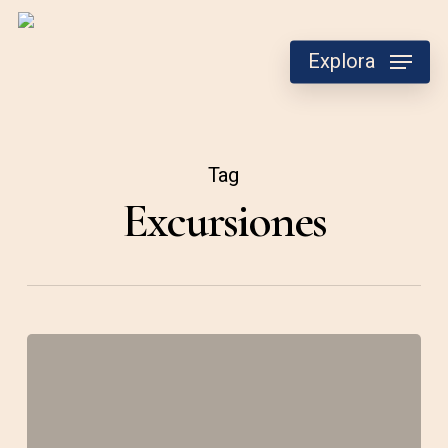
Skip
to
Explora
main
content
Tag
Excursiones
Exultante
e
inimitable