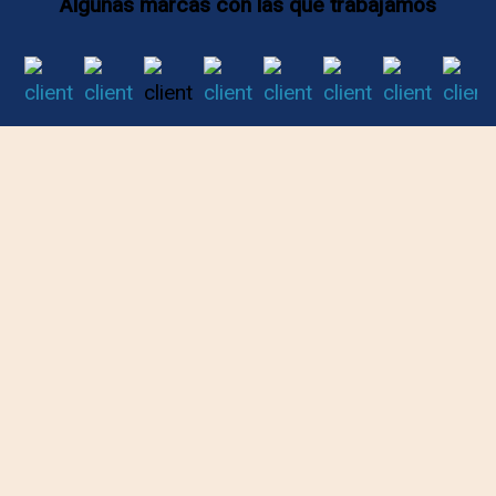
Algunas marcas con las que trabajamos
Contáctanos
info@laplazadelmar.com
615 29 36 06
Aviso Legal
Política de Cookies
Política de Privacidad
Síguenos