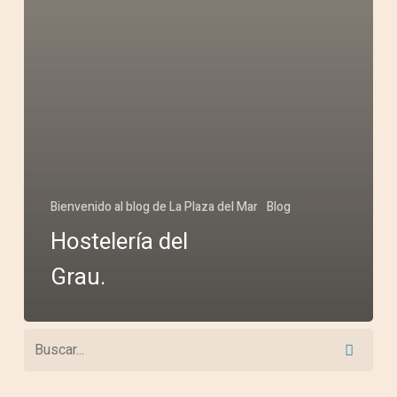
Bienvenido al blog de La Plaza del Mar
Blog
Hostelería del
Grau.