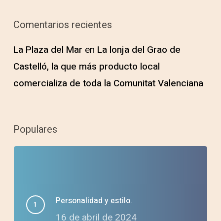
Comentarios recientes
La Plaza del Mar
en
La lonja del Grao de
Castelló, la que más producto local
comercializa de toda la Comunitat Valenciana
Populares
Personalidad y estilo.
16 de abril de 2024